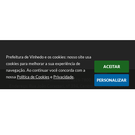
Prefeitura de Vinhedo e os cookies: nosso site usa
cookies para melhorar a sua experiência de
ACEITAR
navegação. Ao continuar você concorda com a
nossa
Política de Cookies
e
Privacidade
.
Telefone: (19) 3826-7800
PERSONALIZAR
Endereço: Rua João Corazzari, nº 394, Centro | CEP: 13280-091
Atendimento das 8 às 17 horas, de segunda a sexta-feira
CNPJ: 46.446.696/0001-85
Prefeitura de Vinhedo
Versão do Sistema:
3.5.3 - 19/06/2026
Portal atualizado em:
05/08/2026 17:31
Dados Abertos