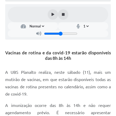
Defesa Civil
Convênios Terceiro Setor
Sistema de Protocolo
Poupatempo
Fala.BR
Vacinas de rotina e da covid-19 estarão disponíveis
das 8h às 14h
Listagem dos CEPs de Vinhedo
Acesso à Informação
A UBS Planalto realiza, neste sábado (11), mais um
mutirão de vacinas, em que estarão disponíveis todas as
Contratos
vacinas de rotina presentes no calendário, assim como a
Associação dos Servidores Públicos Municipais de
de covid-19.
Vinhedo
A imunização ocorre das 8h às 14h e não requer
Audiências Públicas
agendamento prévio. É necessário apresentar