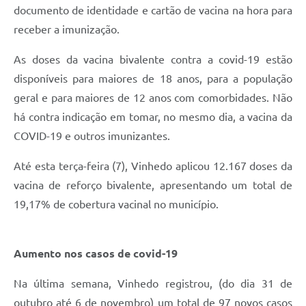
Carta de Serviços
documento de identidade e cartão de vacina na hora para
receber a imunização.
Arquivos para Download
As doses da vacina bivalente contra a covid-19 estão
Galeria de Vídeos
disponíveis para maiores de 18 anos, para a população
Contas Públicas
geral e para maiores de 12 anos com comorbidades. Não
há contra indicação em tomar, no mesmo dia, a vacina da
Legislação
COVID-19 e outros imunizantes.
Links Úteis
Até esta terça-feira (7), Vinhedo aplicou 12.167 doses da
Serviços Online
vacina de reforço bivalente, apresentando um total de
19,17% de cobertura vacinal no município.
Aumento nos casos de covid-19
Na última semana, Vinhedo registrou, (do dia 31 de
outubro até 6 de novembro) um total de 97 novos casos