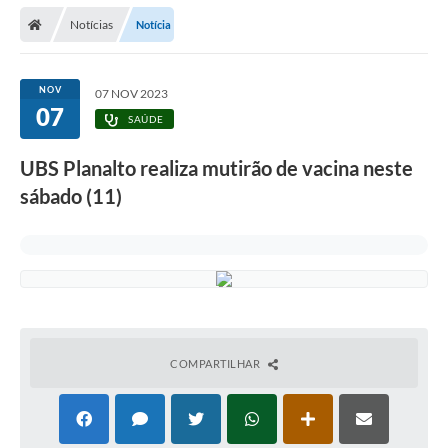
Secretarias
Notícias
Notícia
Telefones
Licitações
NOV
07 NOV 2023
07
SAÚDE
Transparência
UBS Planalto realiza mutirão de vacina neste
Concursos e Processos Seletivos
sábado (11)
Inclusão e Acessibilidade
Tributos Online
Cidadão
Transporte Coletivo Municipal (Horários e
Itinerários)
COMPARTILHAR
Normas e Legislação
Diário Oficial