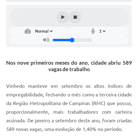
Defesa Civil
Convênios Terceiro Setor
Sistema de Protocolo
Poupatempo
Fala.BR
Nos nove primeiros meses do ano, cidade abriu 589
vagas de trabalho
Listagem dos CEPs de Vinhedo
Acesso à Informação
Vinhedo manteve em setembro os altos índices de
empregabilidade, fechando o mês como a terceira cidade
Contratos
da Região Metropolitana de Campinas (RMC) que possui,
Associação dos Servidores Públicos Municipais de
proporcionalmente, mais trabalhadores com carteira
Vinhedo
assinada. De janeiro a setembro deste ano, foram criadas
Audiências Públicas
589 novas vagas, uma evolução de 1,40% no período.