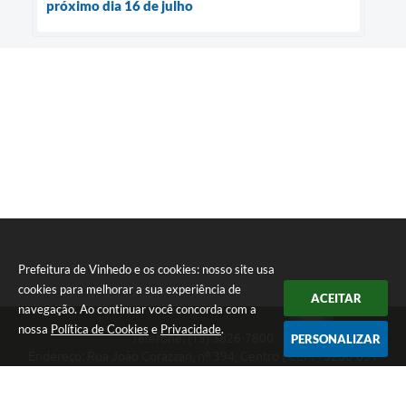
próximo dia 16 de julho
Prefeitura de Vinhedo e os cookies: nosso site usa
cookies para melhorar a sua experiência de
ACEITAR
navegação. Ao continuar você concorda com a
nossa
Política de Cookies
e
Privacidade
.
Telefone: (19) 3826-7800
PERSONALIZAR
Endereço: Rua João Corazzari, nº 394, Centro | CEP: 13280-091
Atendimento das 8 às 17 horas, de segunda a sexta-feira
CNPJ: 46.446.696/0001-85