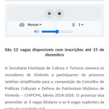
Defesa Civil
Convênios Terceiro Setor
Sistema de Protocolo
Poupatempo
Fala.BR
São 12 vagas disponíveis com inscrições até 15 de
dezembro
Listagem dos CEPs de Vinhedo
Acesso à Informação
A Secretaria Municipal de Cultura e Turismo convoca os
moradores de Vinhedo a participarem do processo
Contratos
seletivo simplificado para a composição do Conselho de
Associação dos Servidores Públicos Municipais de
Políticas Culturais e Defesa do Patrimônio Histórico de
Vinhedo
Vinhedo – CMPCPH, biênio 2024-2026. O processo visa
Audiências Públicas
preencher as 6 vagas titulares e as 6 vagas suplentes da
parte da sociedade civil.