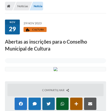
Secretarias
Notícias
Notícia
Telefones
Licitações
NOV
29 NOV 2023
29
CULTURA
Transparência
Abertas as inscrições para o Conselho
Concursos e Processos Seletivos
Municipal de Cultura
Inclusão e Acessibilidade
Tributos Online
Cidadão
Transporte Coletivo Municipal (Horários e
Itinerários)
COMPARTILHAR
Normas e Legislação
Diário Oficial