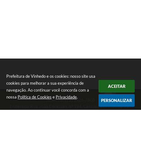
Prefeitura de Vinhedo e os cookies: nosso site usa
cookies para melhorar a sua experiência de
ACEITAR
navegação. Ao continuar você concorda com a
nossa
Política de Cookies
e
Privacidade
.
Telefone: (19) 3826-7800
PERSONALIZAR
Endereço: Rua João Corazzari, nº 394, Centro | CEP: 13280-091
Atendimento das 8 às 17 horas, de segunda a sexta-feira
CNPJ: 46.446.696/0001-85
Prefeitura de Vinhedo