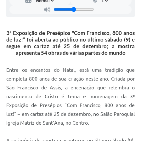
Carta de Serviços
Arquivos para Download
Galeria de Vídeos
3ª Exposição de Presépios "Com Francisco, 800 anos
de luz!” foi aberta ao público no último sábado (9) e
Contas Públicas
segue em cartaz até 25 de dezembro; a mostra
apresenta 54 obras de várias partes do mundo
Legislação
Links Úteis
Entre os encantos do Natal, está uma tradição que
completa 800 anos de sua criação neste ano. Criada por
Serviços Online
São Francisco de Assis, a encenação que relembra o
nascimento de Cristo é tema e homenagem da 3ª
Exposição de Presépios "Com Francisco, 800 anos de
luz!" – em cartaz até 25 de dezembro, no Salão Paroquial
Igreja Matriz de Sant’Ana, no Centro.
A cerimônia de abertura aconteceu no último sábado (9),