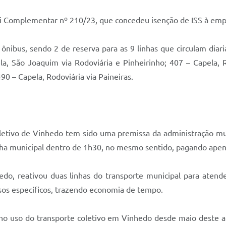
ei Complementar nº 210/23, que concedeu isenção de ISS à emp
nibus, sendo 2 de reserva para as 9 linhas que circulam diar
la, São Joaquim via Rodoviária e Pinheirinho; 407 – Capela, 
90 – Capela, Rodoviária via Paineiras.
oletivo de Vinhedo tem sido uma premissa da administração mun
linha municipal dentro de 1h30, no mesmo sentido, pagando apen
edo, reativou duas linhas do transporte municipal para atend
sos específicos, trazendo economia de tempo.
no uso do transporte coletivo em Vinhedo desde maio deste a