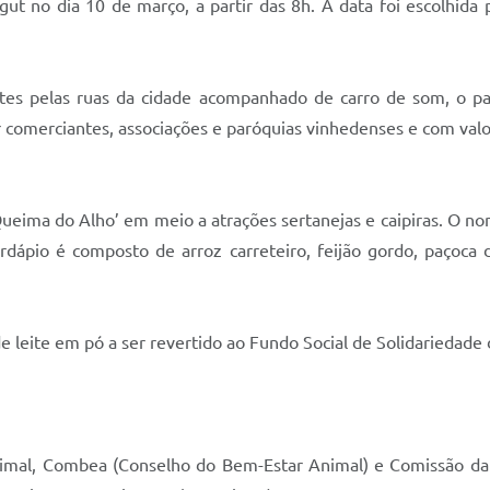
t no dia 10 de março, a partir das 8h. A data foi escolhida p
retes pelas ruas da cidade acompanhado de carro de som, o 
 comerciantes, associações e paróquias vinhedenses e com valor
eima do Alho’ em meio a atrações sertanejas e caipiras. O nom
ardápio é composto de arroz carreteiro, feijão gordo, paçoca
e leite em pó a ser revertido ao Fundo Social de Solidariedade
nimal, Combea (Conselho do Bem-Estar Animal) e Comissão da