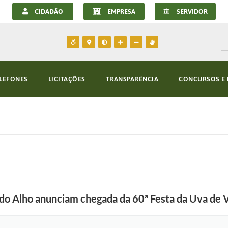
CIDADÃO
EMPRESA
SERVIDOR
LEFONES
LICITAÇÕES
TRANSPARÊNCIA
CONCURSOS E 
D
 do Alho anunciam chegada da 60ª Festa da Uva de 
e
s
f
i