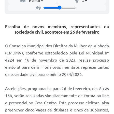
Carta de Serviços
Arquivos para Download
Galeria de Vídeos
Escolha de novos membros, representantes da
sociedade civil, acontece em 26 de fevereiro
Contas Públicas
Legislação
O Conselho Municipal dos Direitos da Mulher de Vinhedo
(CMDMV), conforme estabelecido pela Lei Municipal nº
Links Úteis
4224 em 16 de novembro de 2023, realiza processo
Serviços Online
eleitoral para definir os novos membros representantes
da sociedade civil para o biênio 2024/2026.
As eleições, programadas para 26 de fevereiro, das 8h às
16h, serão realizadas simultaneamente de forma on-line
e presencial no Cras Centro. Este processo eleitoral visa
preencher cinco vagas de titulares e cinco de suplentes,