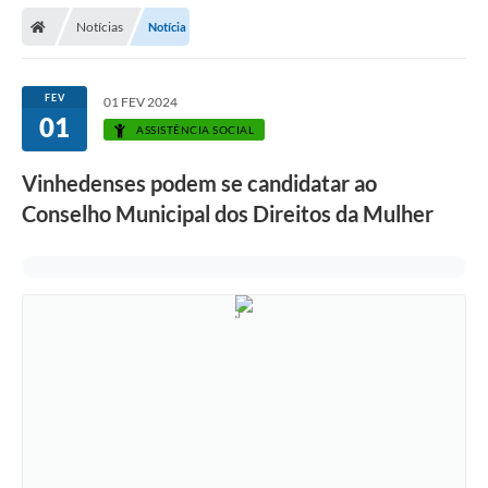
Secretarias
Notícias
Notícia
Telefones
Licitações
FEV
01 FEV 2024
01
ASSISTÊNCIA SOCIAL
Transparência
Vinhedenses podem se candidatar ao
Concursos e Processos Seletivos
Conselho Municipal dos Direitos da Mulher
Inclusão e Acessibilidade
Tributos Online
Cidadão
Transporte Coletivo Municipal (Horários e
Itinerários)
Normas e Legislação
Diário Oficial