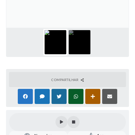
Defesa Civil
Convênios Terceiro Setor
Sistema de Protocolo
Poupatempo
Fala.BR
Listagem dos CEPs de Vinhedo
COMPARTILHAR
Acesso à Informação
Contratos
Associação dos Servidores Públicos Municipais de
Vinhedo
Audiências Públicas