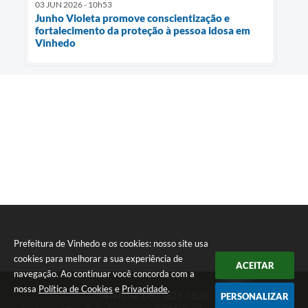
03 JUN 2026 - 10h53
Junho Violeta promove conscientização e
fortalecimento da proteção à pessoa idosa em
Vinhedo
Prefeitura de Vinhedo e os cookies: nosso site usa
cookies para melhorar a sua experiência de
ACEITAR
navegação. Ao continuar você concorda com a
nossa
Política de Cookies
e
Privacidade
.
Telefone: (19) 3826-7800
PERSONALIZAR