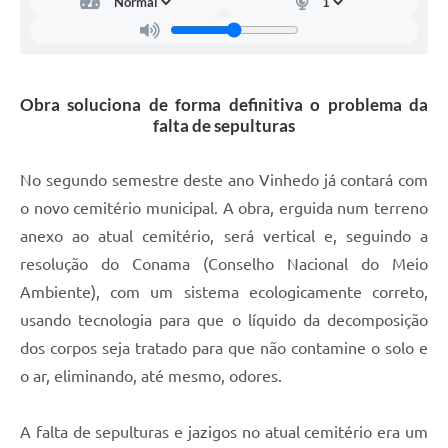
Carta de Serviços
Arquivos para Download
Galeria de Vídeos
Obra soluciona de forma definitiva o problema da
falta de sepulturas
Contas Públicas
Legislação
No segundo semestre deste ano Vinhedo já contará com
o novo cemitério municipal. A obra, erguida num terreno
Links Úteis
anexo ao atual cemitério, será vertical e, seguindo a
Serviços Online
resolução do Conama (Conselho Nacional do Meio
Ambiente), com um sistema ecologicamente correto,
usando tecnologia para que o líquido da decomposição
dos corpos seja tratado para que não contamine o solo e
o ar, eliminando, até mesmo, odores.
A falta de sepulturas e jazigos no atual cemitério era um