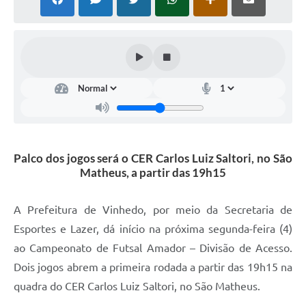
Defesa Civil
Convênios Terceiro Setor
Sistema de Protocolo
Poupatempo
Fala.BR
Palco dos jogos será o CER Carlos Luiz Saltori, no São
Listagem dos CEPs de Vinhedo
Matheus, a partir das 19h15
Acesso à Informação
A Prefeitura de Vinhedo, por meio da Secretaria de
Contratos
Esportes e Lazer, dá início na próxima segunda-feira (4)
Associação dos Servidores Públicos Municipais de
ao Campeonato de Futsal Amador – Divisão de Acesso.
Vinhedo
Dois jogos abrem a primeira rodada a partir das 19h15 na
Audiências Públicas
quadra do CER Carlos Luiz Saltori, no São Matheus.