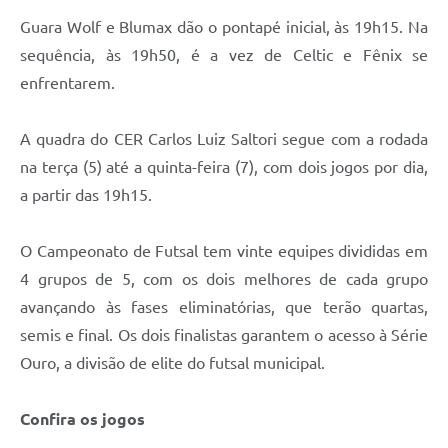
Carta de Serviços
Guara Wolf e Blumax dão o pontapé inicial, às 19h15. Na
Arquivos para Download
sequência, às 19h50, é a vez de Celtic e Fênix se
enfrentarem.
Galeria de Vídeos
Contas Públicas
A quadra do CER Carlos Luiz Saltori segue com a rodada
na terça (5) até a quinta-feira (7), com dois jogos por dia,
Legislação
a partir das 19h15.
Links Úteis
O Campeonato de Futsal tem vinte equipes divididas em
Serviços Online
4 grupos de 5, com os dois melhores de cada grupo
avançando às fases eliminatórias, que terão quartas,
semis e final. Os dois finalistas garantem o acesso à Série
Ouro, a divisão de elite do futsal municipal.
Confira os jogos