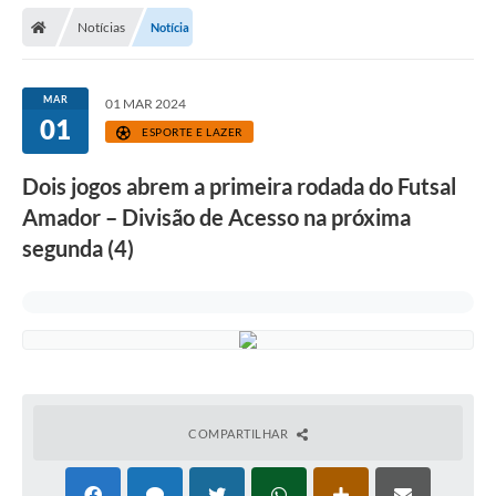
Secretarias
Notícias
Notícia
Telefones
Licitações
MAR
01 MAR 2024
01
ESPORTE E LAZER
Transparência
Dois jogos abrem a primeira rodada do Futsal
Concursos e Processos Seletivos
Amador – Divisão de Acesso na próxima
Inclusão e Acessibilidade
segunda (4)
Tributos Online
Cidadão
Transporte Coletivo Municipal (Horários e
Itinerários)
COMPARTILHAR
Normas e Legislação
Diário Oficial