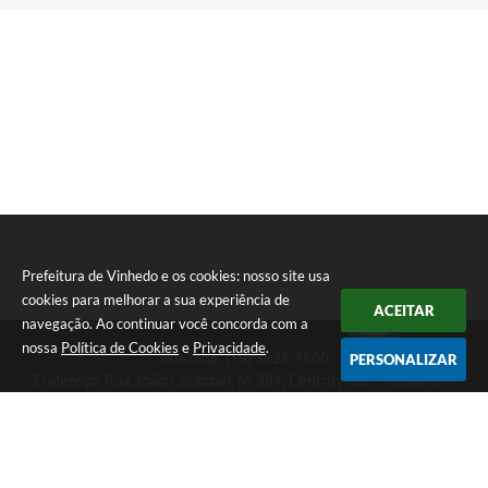
Prefeitura de Vinhedo e os cookies: nosso site usa
cookies para melhorar a sua experiência de
ACEITAR
navegação. Ao continuar você concorda com a
nossa
Política de Cookies
e
Privacidade
.
Telefone: (19) 3826-7800
PERSONALIZAR
Endereço: Rua João Corazzari, nº 394, Centro | CEP: 13280-091
Atendimento das 8 às 17 horas, de segunda a sexta-feira
CNPJ: 46.446.696/0001-85
Prefeitura de Vinhedo