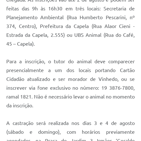
Carta de Serviços
feitas das 9h às 16h30 em três locais: Secretaria de
Arquivos para Download
Planejamento Ambiental (Rua Humberto Pescarini, nº
374, Centro), Prefeitura da Capela (Rua Alaor Cieni -
Galeria de Vídeos
Estrada da Capela, 2.555) ou UBS Animal (Rua do Café,
Contas Públicas
45 – Capela).
Legislação
Para a inscrição, o tutor do animal deve comparecer
Links Úteis
presencialmente a um dos locais portando Cartão
Cidadão atualizado e ser morador de Vinhedo, ou se
Serviços Online
inscrever via fone exclusivo no número: 19 3876-7800,
ramal 1821. Não é necessário levar o animal no momento
da inscrição.
A castração será realizada nos dias 3 e 4 de agosto
(sábado e domingo), com horários previamente
agendados, na Praça do Jardim 3 Irmãos ‘Geraldo