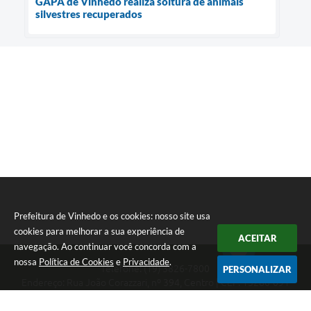
GAPA de Vinhedo realiza soltura de animais
silvestres recuperados
Prefeitura de Vinhedo e os cookies: nosso site usa
cookies para melhorar a sua experiência de
ACEITAR
navegação. Ao continuar você concorda com a
nossa
Política de Cookies
e
Privacidade
.
Telefone: (19) 3826-7800
PERSONALIZAR
Endereço: Rua João Corazzari, nº 394, Centro | CEP: 13280-091
Atendimento das 8 às 17 horas, de segunda a sexta-feira
CNPJ: 46.446.696/0001-85