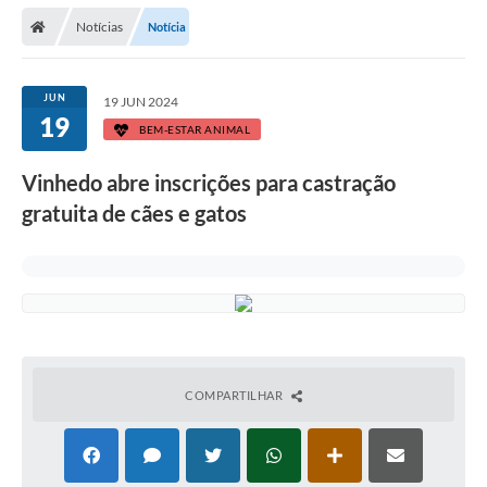
Secretarias
Notícias
Notícia
Telefones
Licitações
JUN
19 JUN 2024
19
BEM-ESTAR ANIMAL
Transparência
Vinhedo abre inscrições para castração
Concursos e Processos Seletivos
gratuita de cães e gatos
Inclusão e Acessibilidade
Tributos Online
Cidadão
Transporte Coletivo Municipal (Horários e
Itinerários)
COMPARTILHAR
Normas e Legislação
Diário Oficial