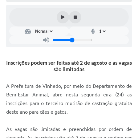
Defesa Civil
Convênios Terceiro Setor
Sistema de Protocolo
Poupatempo
Fala.BR
Inscrições podem ser feitas até 2 de agosto e as vagas
são limitadas
Listagem dos CEPs de Vinhedo
Acesso à Informação
A Prefeitura de Vinhedo, por meio do Departamento de
Bem-Estar Animal, abre nesta segunda-feira (24) as
Contratos
inscrições para o terceiro mutirão de castração gratuita
Associação dos Servidores Públicos Municipais de
deste ano para cães e gatos.
Vinhedo
Audiências Públicas
As vagas são limitadas e preenchidas por ordem de
chegada. As inscrições vão até 2 de agosto e podem ser