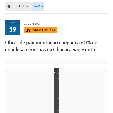
Secretarias
Notícias
Notícia
Telefones
Licitações
JUN
19 JUN 2024
19
OBRAS PÚBLICAS
Transparência
Obras de pavimentação chegam a 60% de
Concursos e Processos Seletivos
conclusão em ruas da Chácara São Bento
Inclusão e Acessibilidade
Tributos Online
F
o
t
Cidadão
o
:
Transporte Coletivo Municipal (Horários e
E
Itinerários)
l
i
e
Normas e Legislação
l
R
Diário Oficial
e