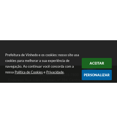
Prefeitura de Vinhedo e os cookies: nosso site usa
cookies para melhorar a sua experiência de
ACEITAR
navegação. Ao continuar você concorda com a
nossa
Política de Cookies
e
Privacidade
.
Telefone: (19) 3826-7800
PERSONALIZAR
Endereço: Rua João Corazzari, nº 394, Centro | CEP: 13280-091
Atendimento das 8 às 17 horas, de segunda a sexta-feira
CNPJ: 46.446.696/0001-85
Prefeitura de Vinhedo
Versão do Sistema:
3.5.3 - 19/06/2026