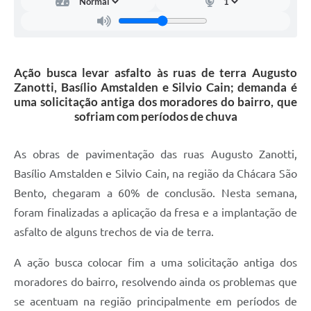
Carta de Serviços
Arquivos para Download
Galeria de Vídeos
Ação busca levar asfalto às ruas de terra Augusto
Zanotti, Basílio Amstalden e Silvio Cain; demanda é
Contas Públicas
uma solicitação antiga dos moradores do bairro, que
sofriam com períodos de chuva
Legislação
Links Úteis
As obras de pavimentação das ruas Augusto Zanotti,
Basílio Amstalden e Silvio Cain, na região da Chácara São
Serviços Online
Bento, chegaram a 60% de conclusão. Nesta semana,
foram finalizadas a aplicação da fresa e a implantação de
asfalto de alguns trechos de via de terra.
A ação busca colocar fim a uma solicitação antiga dos
moradores do bairro, resolvendo ainda os problemas que
se acentuam na região principalmente em períodos de