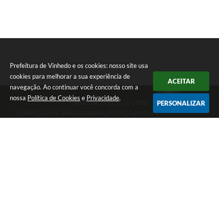
Prefeitura de Vinhedo e os cookies: nosso site usa
cookies para melhorar a sua experiência de
ACEITAR
navegação. Ao continuar você concorda com a
nossa
Política de Cookies
e
Privacidade
.
Telefone: (19) 3826-7800
PERSONALIZAR
Endereço: Rua João Corazzari, nº 394, Centro | CEP: 13280-091
Atendimento das 8 às 17 horas, de segunda a sexta-feira
CNPJ: 46.446.696/0001-85
Prefeitura de Vinhedo
Versão do Sistema:
3.5.3 - 19/06/2026
Portal atualizado em:
06/08/2026 17:25
Dados Abertos
Copyright Instar - 2006-2026. Todos os direitos reservados -