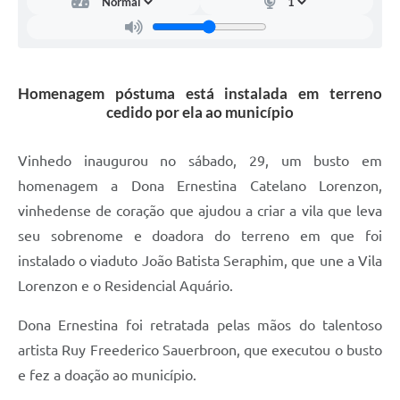
Carta de Serviços
Arquivos para Download
Galeria de Vídeos
Homenagem póstuma está instalada em terreno
cedido por ela ao município
Contas Públicas
Legislação
Vinhedo inaugurou no sábado, 29, um busto em
homenagem a Dona Ernestina Catelano Lorenzon,
Links Úteis
vinhedense de coração que ajudou a criar a vila que leva
Serviços Online
seu sobrenome e doadora do terreno em que foi
instalado o viaduto João Batista Seraphim, que une a Vila
Lorenzon e o Residencial Aquário.
Dona Ernestina foi retratada pelas mãos do talentoso
artista Ruy Freederico Sauerbroon, que executou o busto
e fez a doação ao município.