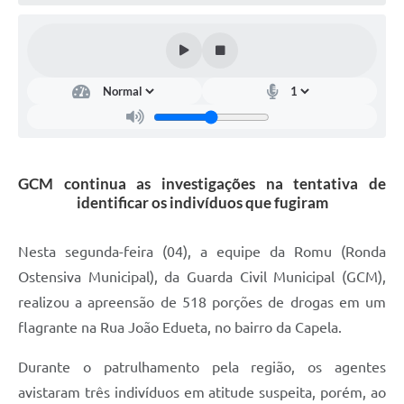
Defesa Civil
Convênios Terceiro Setor
Sistema de Protocolo
Poupatempo
Fala.BR
GCM continua as investigações na tentativa de
identificar os indivíduos que fugiram
Listagem dos CEPs de Vinhedo
Acesso à Informação
Nesta segunda-feira (04), a equipe da Romu (Ronda
Ostensiva Municipal), da Guarda Civil Municipal (GCM),
Contratos
realizou a apreensão de 518 porções de drogas em um
Associação dos Servidores Públicos Municipais de
flagrante na Rua João Edueta, no bairro da Capela.
Vinhedo
Durante o patrulhamento pela região, os agentes
Audiências Públicas
avistaram três indivíduos em atitude suspeita, porém, ao