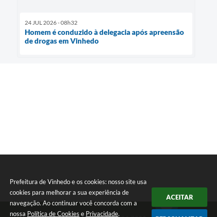
24 JUL 2026 - 08h32
Homem é conduzido à delegacia após apreensão
de drogas em Vinhedo
Prefeitura de Vinhedo e os cookies: nosso site usa
cookies para melhorar a sua experiência de
ACEITAR
navegação. Ao continuar você concorda com a
nossa
Política de Cookies
e
Privacidade
.