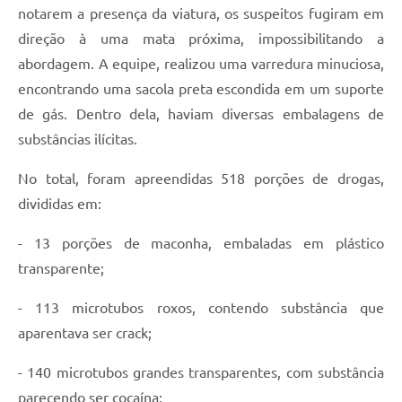
Carta de Serviços
notarem a presença da viatura, os suspeitos fugiram em
direção à uma mata próxima, impossibilitando a
Arquivos para Download
abordagem. A equipe, realizou uma varredura minuciosa,
Galeria de Vídeos
encontrando uma sacola preta escondida em um suporte
de gás. Dentro dela, haviam diversas embalagens de
Contas Públicas
substâncias ilícitas.
Legislação
No total, foram apreendidas 518 porções de drogas,
Links Úteis
divididas em:
Serviços Online
- 13 porções de maconha, embaladas em plástico
transparente;
- 113 microtubos roxos, contendo substância que
aparentava ser crack;
- 140 microtubos grandes transparentes, com substância
parecendo ser cocaína;