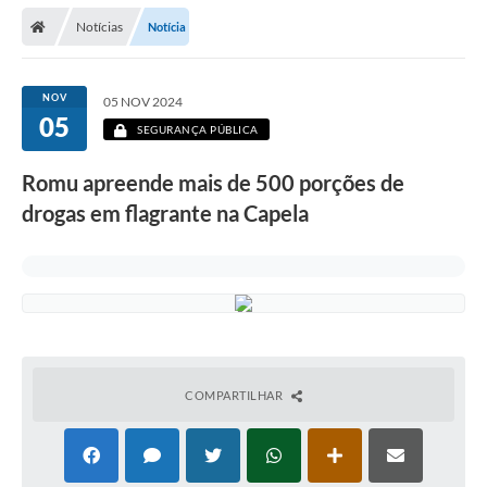
Secretarias
Notícias
Notícia
Telefones
Licitações
NOV
05 NOV 2024
05
SEGURANÇA PÚBLICA
Transparência
Romu apreende mais de 500 porções de
Concursos e Processos Seletivos
drogas em flagrante na Capela
Inclusão e Acessibilidade
Tributos Online
Cidadão
Transporte Coletivo Municipal (Horários e
Itinerários)
COMPARTILHAR
Normas e Legislação
Diário Oficial