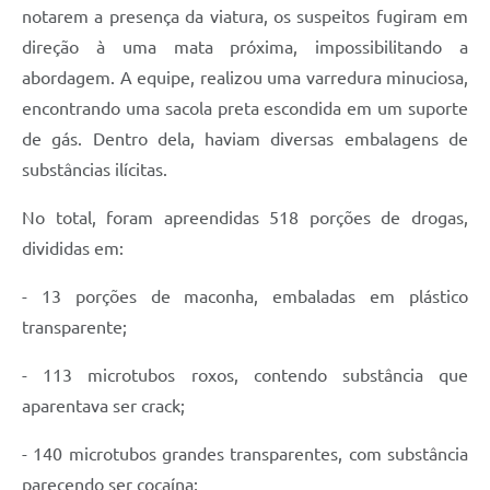
Carta de Serviços
notarem a presença da viatura, os suspeitos fugiram em
direção à uma mata próxima, impossibilitando a
Arquivos para Download
abordagem. A equipe, realizou uma varredura minuciosa,
Galeria de Vídeos
encontrando uma sacola preta escondida em um suporte
de gás. Dentro dela, haviam diversas embalagens de
Contas Públicas
substâncias ilícitas.
Legislação
No total, foram apreendidas 518 porções de drogas,
Links Úteis
divididas em:
Serviços Online
- 13 porções de maconha, embaladas em plástico
transparente;
- 113 microtubos roxos, contendo substância que
aparentava ser crack;
- 140 microtubos grandes transparentes, com substância
parecendo ser cocaína;