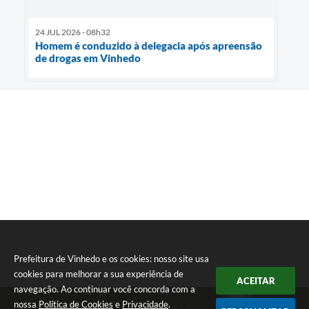
24 JUL 2026 - 08h32
Homem é conduzido à delegacia após apreensão
de drogas em Vinhedo
Prefeitura de Vinhedo e os cookies: nosso site usa
cookies para melhorar a sua experiência de
ACEITAR
navegação. Ao continuar você concorda com a
nossa
Política de Cookies
e
Privacidade
.