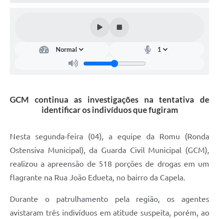
Defesa Civil
Convênios Terceiro Setor
Sistema de Protocolo
Poupatempo
Fala.BR
GCM continua as investigações na tentativa de
identificar os indivíduos que fugiram
Listagem dos CEPs de Vinhedo
Acesso à Informação
Nesta segunda-feira (04), a equipe da Romu (Ronda
Ostensiva Municipal), da Guarda Civil Municipal (GCM),
Contratos
realizou a apreensão de 518 porções de drogas em um
Associação dos Servidores Públicos Municipais de
flagrante na Rua João Edueta, no bairro da Capela.
Vinhedo
Durante o patrulhamento pela região, os agentes
Audiências Públicas
avistaram três indivíduos em atitude suspeita, porém, ao