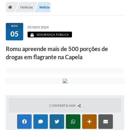
Secretarias
Notícias
Notícia
Telefones
Licitações
NOV
05 NOV 2024
05
SEGURANÇA PÚBLICA
Transparência
Romu apreende mais de 500 porções de
Concursos e Processos Seletivos
drogas em flagrante na Capela
Inclusão e Acessibilidade
Tributos Online
Cidadão
Transporte Coletivo Municipal (Horários e
Itinerários)
COMPARTILHAR
Normas e Legislação
Diário Oficial