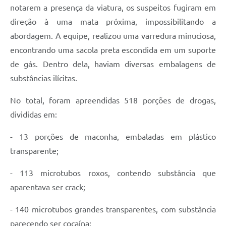
Carta de Serviços
notarem a presença da viatura, os suspeitos fugiram em
direção à uma mata próxima, impossibilitando a
Arquivos para Download
abordagem. A equipe, realizou uma varredura minuciosa,
Galeria de Vídeos
encontrando uma sacola preta escondida em um suporte
de gás. Dentro dela, haviam diversas embalagens de
Contas Públicas
substâncias ilícitas.
Legislação
No total, foram apreendidas 518 porções de drogas,
Links Úteis
divididas em:
Serviços Online
- 13 porções de maconha, embaladas em plástico
transparente;
- 113 microtubos roxos, contendo substância que
aparentava ser crack;
- 140 microtubos grandes transparentes, com substância
parecendo ser cocaína;