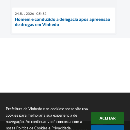
24 JUL 2026 - 08h32
Homem é conduzido à delegacia após apreensão
de drogas em Vinhedo
Prefeitura de Vinhedo e os cookies: nosso site usa
cookies para melhorar a sua experiência de
ACEITAR
navegação. Ao continuar você concorda com a
nossa
Política de Cookies
e
Privacidade
.