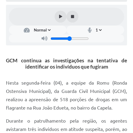
Defesa Civil
Convênios Terceiro Setor
Sistema de Protocolo
Poupatempo
Fala.BR
GCM continua as investigações na tentativa de
identificar os indivíduos que fugiram
Listagem dos CEPs de Vinhedo
Acesso à Informação
Nesta segunda-feira (04), a equipe da Romu (Ronda
Ostensiva Municipal), da Guarda Civil Municipal (GCM),
Contratos
realizou a apreensão de 518 porções de drogas em um
Associação dos Servidores Públicos Municipais de
flagrante na Rua João Edueta, no bairro da Capela.
Vinhedo
Durante o patrulhamento pela região, os agentes
Audiências Públicas
avistaram três indivíduos em atitude suspeita, porém, ao