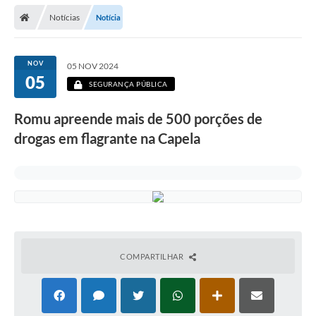
Secretarias
Notícias
Notícia
Telefones
Licitações
NOV
05 NOV 2024
05
SEGURANÇA PÚBLICA
Transparência
Romu apreende mais de 500 porções de
Concursos e Processos Seletivos
drogas em flagrante na Capela
Inclusão e Acessibilidade
Tributos Online
Cidadão
Transporte Coletivo Municipal (Horários e
Itinerários)
COMPARTILHAR
Normas e Legislação
Diário Oficial