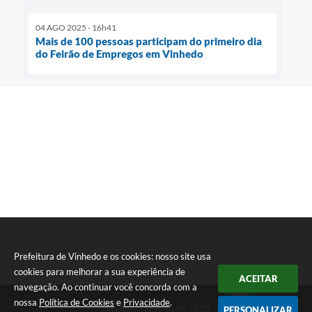
04 AGO 2025 - 16h41
Mais de 100 pessoas participam do primeiro dia
do Feirão de Empregos em Vinhedo
Prefeitura de Vinhedo e os cookies: nosso site usa
cookies para melhorar a sua experiência de
ACEITAR
navegação. Ao continuar você concorda com a
nossa
Política de Cookies
e
Privacidade
.
Telefone: (19) 3826-7800
PERSONALIZAR