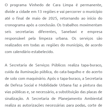
Carta de Serviços
O programa Vinhedo de Cara Limpa é permanente,
divide a cidade em 13 regiões e vai percorrer o município
Arquivos para Download
até o final de maio de 2025, retornando ao início do
Galeria de Vídeos
cronograma após a conclusão. Os trabalhos movimentam
Contas Públicas
seis secretarias diferentes, Sanebavi e empresa
responsável pela limpeza urbana. Os serviços são
Legislação
realizados em todas as regiões do município, de acordo
Links Úteis
com calendário estabelecido.
Serviços Online
A Secretaria de Serviços Públicos realiza tapa-buraco,
cuida da iluminação pública, do cata-bagulho e do acerto
de solo com maquinário. Após o tapa-buraco, a Secretaria
de Defesa Social e Mobilidade Urbana faz a pintura das
vias públicas e, se necessário, a substituição das placas de
sinalização. A Secretaria de Planejamento Ambiental
realiza as autorizações necessárias para podas, corte de