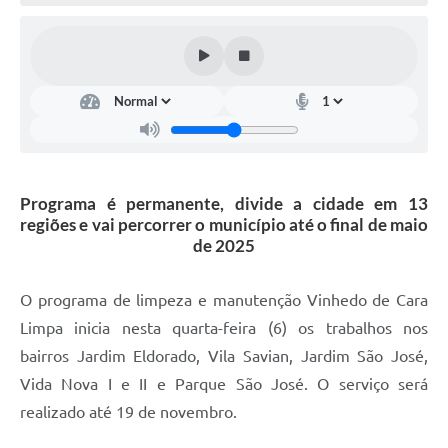
Defesa Civil
Convênios Terceiro Setor
Sistema de Protocolo
Poupatempo
Fala.BR
Programa é permanente, divide a cidade em 13
regiões e vai percorrer o município até o final de maio
Listagem dos CEPs de Vinhedo
de 2025
Acesso à Informação
O programa de limpeza e manutenção Vinhedo de Cara
Contratos
Limpa inicia nesta quarta-feira (6) os trabalhos nos
bairros Jardim Eldorado, Vila Savian, Jardim São José,
Associação dos Servidores Públicos Municipais de
Vinhedo
Vida Nova I e II e Parque São José. O serviço será
realizado até 19 de novembro.
Audiências Públicas