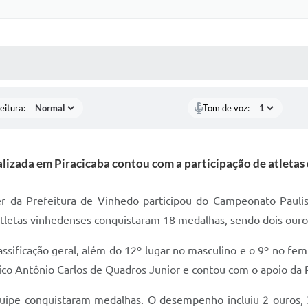
 MÍDIAS
RECEBA NOTÍCIAS
eitura:
Tom de voz:
lizada em Piracicaba contou com a participação de atletas
r da Prefeitura de Vinhedo participou do Campeonato Paulis
atletas vinhedenses conquistaram 18 medalhas, sendo dois ouros
ssificação geral, além do 12º lugar no masculino e o 9º no fe
nico Antônio Carlos de Quadros Junior e contou com o apoio d
quipe conquistaram medalhas. O desempenho incluiu 2 ouros, 3