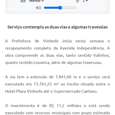
Carta de Serviços
Arquivos para Download
Galeria de Vídeos
Serviço contempla as duas vias e algumas travessias
Contas Públicas
A Prefeitura de Vinhedo inicia nesta semana o
Legislação
recapeamento completo da Avenida Independência. A
Links Úteis
obra compreende as duas vias, tanto sentido Valinhos,
quanto sentido Louveira, além de algumas travessias.
Serviços Online
A via tem a extensão de 7.841,00 m e o serviço será
executado em 73.701,25 m² no trecho situado entre o
Hotel Plaza Vinhedo até o Supermercado Caetano.
O investimento é de R$ 11,2 milhões e está sendo
executado com recursos municipais com prazo estimado