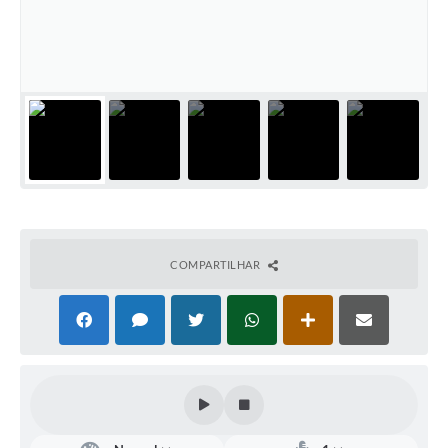
Defesa Civil
Convênios Terceiro Setor
Sistema de Protocolo
Poupatempo
Fala.BR
Listagem dos CEPs de Vinhedo
COMPARTILHAR
Acesso à Informação
Contratos
Associação dos Servidores Públicos Municipais de
Vinhedo
Audiências Públicas