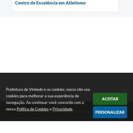
Centro de Excelência em Atletismo
Prefeitura de Vinhedo e os cookies: nosso site usa
cookies para melhorar a sua experiência de
ACEITAR
navegação. Ao continuar você concorda com a
nossa
Política de Cookies
e
Privacidade
.
Telefone: (19) 3826-7800
PERSONALIZAR
Endereço: Rua João Corazzari, nº 394, Centro | CEP: 13280-091
Atendimento das 8 às 17 horas, de segunda a sexta-feira
CNPJ: 46.446.696/0001-85