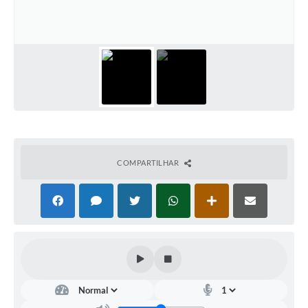
Defesa Civil
Convênios Terceiro Setor
Sistema de Protocolo
Poupatempo
Fala.BR
Listagem dos CEPs de Vinhedo
COMPARTILHAR
Acesso à Informação
Contratos
Associação dos Servidores Públicos Municipais de
Vinhedo
Audiências Públicas