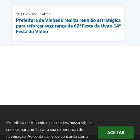
20 FEV 2026 - 14h55
Prefeitura de Vinhedo realiza reunião estratégica
para reforçar segurança da 62ª Festa da Uva e 14ª
Festa do Vinho
Prefeitura de Vinhedo e os cookies: nosso site usa
cookies para melhorar a sua experiência de
ACEITAR
navegação. Ao continuar você concorda com a