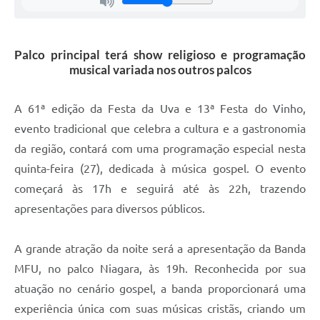
Carta de Serviços
Arquivos para Download
Palco principal terá show religioso e programação
Galeria de Vídeos
musical variada nos outros palcos
Contas Públicas
A 61ª edição da Festa da Uva e 13ª Festa do Vinho,
Legislação
evento tradicional que celebra a cultura e a gastronomia
da região, contará com uma programação especial nesta
Links Úteis
quinta-feira (27), dedicada à música gospel. O evento
Serviços Online
começará às 17h e seguirá até às 22h, trazendo
apresentações para diversos públicos.
A grande atração da noite será a apresentação da Banda
MFU, no palco Niagara, às 19h. Reconhecida por sua
atuação no cenário gospel, a banda proporcionará uma
experiência única com suas músicas cristãs, criando um