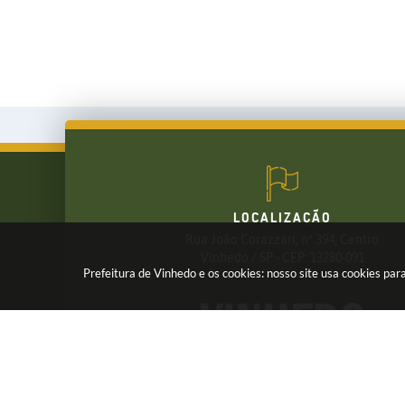
LOCALIZAÇÃO
Rua João Corazzari, nº 394, Centro
FALE CONOSCO
Vinhedo / SP - CEP: 13280-091
Prefeitura de Vinhedo e os cookies: nosso site usa cookies p
(19) 3826-7800
Receba os Informativos da Prefeitura,
Cadastre seu e-mail em nossas
NEWSLETTER