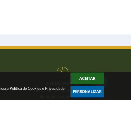
ACEITAR
ATENDIMENTO
 nossa
Política de Cookies
e
Privacidade
.
Atendimento das 8 às 17 horas,
PERSONALIZAR
de segunda a sexta-feira
CNPJ:
46.446.696/0001-85