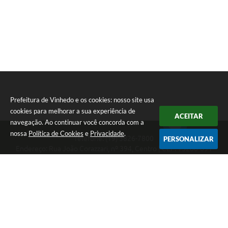
Prefeitura de Vinhedo e os cookies: nosso site usa
cookies para melhorar a sua experiência de
ACEITAR
navegação. Ao continuar você concorda com a
nossa
Política de Cookies
e
Privacidade
.
Telefone: (19) 3826-7800
PERSONALIZAR
Endereço: Rua João Corazzari, nº 394, Centro | CEP: 13280-091
Atendimento das 8 às 17 horas, de segunda a sexta-feira
CNPJ: 46.446.696/0001-85
Prefeitura de Vinhedo
Versão do Sistema:
3.5.3 - 19/06/2026
Portal atualizado em:
07/08/2026 17:17
Dados Abertos