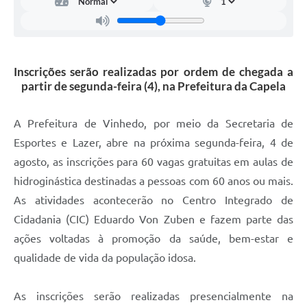
Carta de Serviços
Arquivos para Download
Galeria de Vídeos
Inscrições serão realizadas por ordem de chegada a
partir de segunda-feira (4), na Prefeitura da Capela
Contas Públicas
Legislação
A Prefeitura de Vinhedo, por meio da Secretaria de
Esportes e Lazer, abre na próxima segunda-feira, 4 de
Links Úteis
agosto, as inscrições para 60 vagas gratuitas em aulas de
Serviços Online
hidroginástica destinadas a pessoas com 60 anos ou mais.
As atividades acontecerão no Centro Integrado de
Cidadania (CIC) Eduardo Von Zuben e fazem parte das
ações voltadas à promoção da saúde, bem-estar e
qualidade de vida da população idosa.
As inscrições serão realizadas presencialmente na