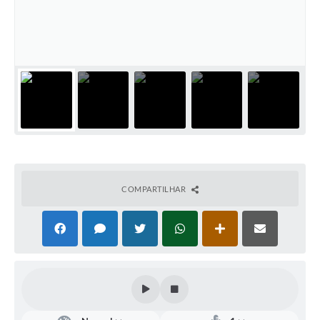
Defesa Civil
Convênios Terceiro Setor
Sistema de Protocolo
Poupatempo
Fala.BR
Listagem dos CEPs de Vinhedo
COMPARTILHAR
Acesso à Informação
Contratos
Associação dos Servidores Públicos Municipais de
Vinhedo
Audiências Públicas