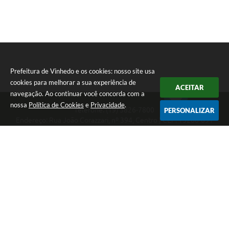
Prefeitura de Vinhedo e os cookies: nosso site usa
cookies para melhorar a sua experiência de
ACEITAR
navegação. Ao continuar você concorda com a
nossa
Política de Cookies
e
Privacidade
.
Telefone: (19) 3826-7800
PERSONALIZAR
Endereço: Rua João Corazzari, nº 394, Centro | CEP: 13280-091
Atendimento das 8 às 17 horas, de segunda a sexta-feira
CNPJ: 46.446.696/0001-85
Prefeitura de Vinhedo
Versão do Sistema:
3.5.3 - 19/06/2026
Portal atualizado em:
06/08/2026 11:26
Dados Abertos
Copyright Instar - 2006-2026. Todos os direitos reservados -