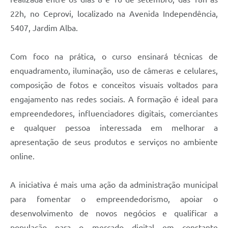
Carta de Serviços
22h, no Ceprovi, localizado na Avenida Independência,
Arquivos para Download
5407, Jardim Alba.
Galeria de Vídeos
Com foco na prática, o curso ensinará técnicas de
Contas Públicas
enquadramento, iluminação, uso de câmeras e celulares,
composição de fotos e conceitos visuais voltados para
Legislação
engajamento nas redes sociais. A formação é ideal para
Links Úteis
empreendedores, influenciadores digitais, comerciantes
e qualquer pessoa interessada em melhorar a
Serviços Online
apresentação de seus produtos e serviços no ambiente
online.
A iniciativa é mais uma ação da administração municipal
para fomentar o empreendedorismo, apoiar o
desenvolvimento de novos negócios e qualificar a
população para o mercado digital em constante