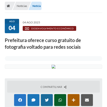
Secretarias
Notícias
Notícia
Telefones
Licitações
AGO
04 AGO 2025
04
DESENVOLVIMENTO ECONÔMICO
Transparência
Prefeitura oferece curso gratuito de
Concursos e Processos Seletivos
fotografia voltado para redes sociais
Inclusão e Acessibilidade
Tributos Online
Cidadão
Transporte Coletivo Municipal (Horários e
Itinerários)
COMPARTILHAR
Normas e Legislação
Diário Oficial