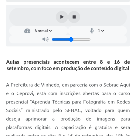
Defesa Civil
Convênios Terceiro Setor
Sistema de Protocolo
Poupatempo
Fala.BR
Aulas presenciais acontecem entre 8 e 16 de
setembro, com foco em produção de conteúdo digital
Listagem dos CEPs de Vinhedo
Acesso à Informação
A Prefeitura de Vinhedo, em parceria com o Sebrae Aqui
e o Ceprovi, está com inscrições abertas para o curso
Contratos
presencial “Aprenda Técnicas para Fotografia em Redes
Associação dos Servidores Públicos Municipais de
Sociais” ministrado pelo SENAC, voltado para quem
Vinhedo
deseja aprimorar a produção de imagens para
Audiências Públicas
plataformas digitais. A capacitação é gratuita e será
realizada entre os dias 8 e 16 de setembro, das 18h às