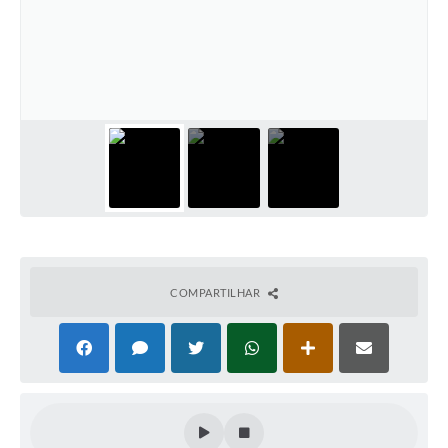
Defesa Civil
Convênios Terceiro Setor
Sistema de Protocolo
Poupatempo
Fala.BR
Listagem dos CEPs de Vinhedo
Acesso à Informação
COMPARTILHAR
Contratos
Associação dos Servidores Públicos Municipais de
Vinhedo
Audiências Públicas