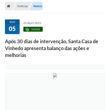
Secretarias
Notícias
Notícia
Telefones
Licitações
AGO
05 AGO 2025
05
SAÚDE
Transparência
Após 30 dias de intervenção, Santa Casa de
Concursos e Processos Seletivos
Vinhedo apresenta balanço das ações e
Inclusão e Acessibilidade
melhorias
Tributos Online
Cidadão
Transporte Coletivo Municipal (Horários e
Itinerários)
Normas e Legislação
Diário Oficial