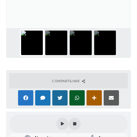
Defesa Civil
Convênios Terceiro Setor
Sistema de Protocolo
Poupatempo
Fala.BR
Listagem dos CEPs de Vinhedo
COMPARTILHAR
Acesso à Informação
Contratos
Associação dos Servidores Públicos Municipais de
Vinhedo
Audiências Públicas