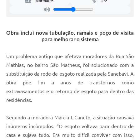
Carta de Serviços
Arquivos para Download
Galeria de Vídeos
Obra inclui nova tubulação, ramais e poço de visita
para melhorar o sistema
Contas Públicas
Legislação
Um problema antigo que afetava moradores da Rua São
Mathias, no bairro São Matheus, foi solucionado com a
Links Úteis
substituição da rede de esgoto realizada pela Sanebavi. A
Serviços Online
obra põe fim a anos de transtornos como
extravasamentos e o retorno de esgoto para dentro das
residências.
Segundo a moradora Márcia I. Canuto, a situação causava
inúmeros incômodos. “O esgoto voltava para dentro de
casa e sujava tudo. Era muito difícil conviver com isso,