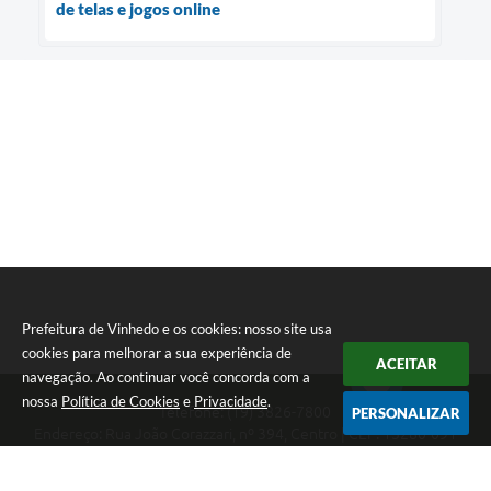
de telas e jogos online
Prefeitura de Vinhedo e os cookies: nosso site usa
cookies para melhorar a sua experiência de
ACEITAR
navegação. Ao continuar você concorda com a
nossa
Política de Cookies
e
Privacidade
.
Telefone: (19) 3826-7800
PERSONALIZAR
Endereço: Rua João Corazzari, nº 394, Centro | CEP: 13280-091
Atendimento das 8 às 17 horas, de segunda a sexta-feira
CNPJ: 46.446.696/0001-85