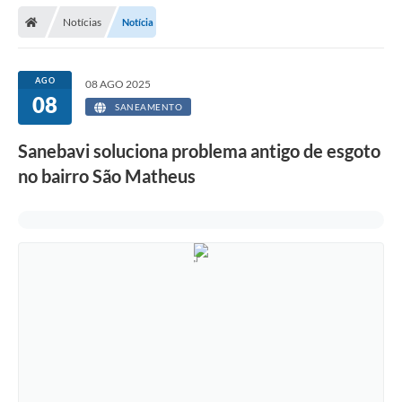
Secretarias
Notícias
Notícia
Telefones
Licitações
AGO
08 AGO 2025
08
SANEAMENTO
Transparência
Sanebavi soluciona problema antigo de esgoto
Concursos e Processos Seletivos
no bairro São Matheus
Inclusão e Acessibilidade
Tributos Online
Cidadão
Transporte Coletivo Municipal (Horários e
Itinerários)
Normas e Legislação
Diário Oficial