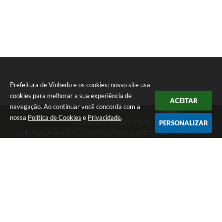
Prefeitura de Vinhedo e os cookies: nosso site usa
cookies para melhorar a sua experiência de
ACEITAR
navegação. Ao continuar você concorda com a
nossa
Política de Cookies
e
Privacidade
.
Telefone: (19) 3826-7800
PERSONALIZAR
Endereço: Rua João Corazzari, nº 394, Centro | CEP: 13280-091
Atendimento das 8 às 17 horas, de segunda a sexta-feira
CNPJ: 46.446.696/0001-85
Prefeitura de Vinhedo
Versão do Sistema:
3.5.3 - 19/06/2026
Portal atualizado em:
07/08/2026 17:17
Dados Abertos