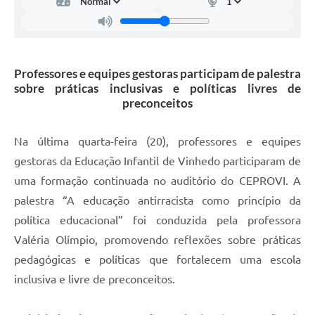
Carta de Serviços
Arquivos para Download
Galeria de Vídeos
Professores e equipes gestoras participam de palestra
sobre práticas inclusivas e políticas livres de
Contas Públicas
preconceitos
Legislação
Na última quarta-feira (20), professores e equipes
Links Úteis
gestoras da Educação Infantil de Vinhedo participaram de
Serviços Online
uma formação continuada no auditório do CEPROVI. A
palestra “A educação antirracista como princípio da
política educacional” foi conduzida pela professora
Valéria Olímpio, promovendo reflexões sobre práticas
pedagógicas e políticas que fortalecem uma escola
inclusiva e livre de preconceitos.