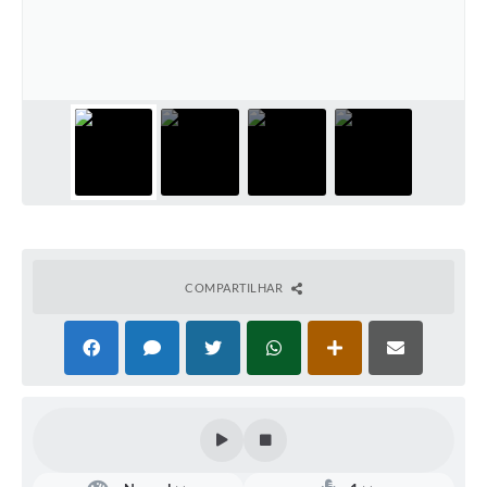
Defesa Civil
Convênios Terceiro Setor
Sistema de Protocolo
Poupatempo
Fala.BR
Listagem dos CEPs de Vinhedo
COMPARTILHAR
Acesso à Informação
Contratos
Associação dos Servidores Públicos Municipais de
Vinhedo
Audiências Públicas