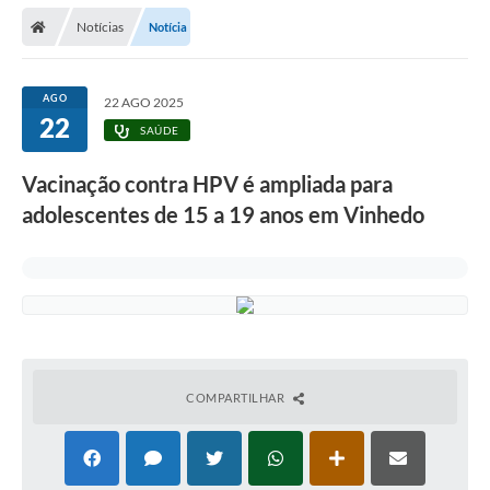
Secretarias
Notícias
Notícia
Telefones
Licitações
AGO
22 AGO 2025
22
SAÚDE
Transparência
Vacinação contra HPV é ampliada para
Concursos e Processos Seletivos
adolescentes de 15 a 19 anos em Vinhedo
Inclusão e Acessibilidade
Tributos Online
Cidadão
Transporte Coletivo Municipal (Horários e
Itinerários)
COMPARTILHAR
Normas e Legislação
Diário Oficial