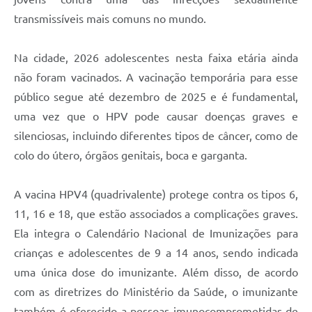
Carta de Serviços
transmissíveis mais comuns no mundo.
Arquivos para Download
Na cidade, 2026 adolescentes nesta faixa etária ainda
Galeria de Vídeos
não foram vacinados. A vacinação temporária para esse
Contas Públicas
público segue até dezembro de 2025 e é fundamental,
uma vez que o HPV pode causar doenças graves e
Legislação
silenciosas, incluindo diferentes tipos de câncer, como de
Links Úteis
colo do útero, órgãos genitais, boca e garganta.
Serviços Online
A vacina HPV4 (quadrivalente) protege contra os tipos 6,
11, 16 e 18, que estão associados a complicações graves.
Ela integra o Calendário Nacional de Imunizações para
crianças e adolescentes de 9 a 14 anos, sendo indicada
uma única dose do imunizante. Além disso, de acordo
com as diretrizes do Ministério da Saúde, o imunizante
também é oferecido a pessoas imunocomprometidas de