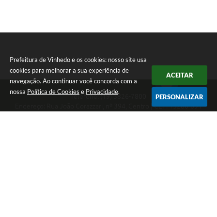
Prefeitura de Vinhedo e os cookies: nosso site usa
cookies para melhorar a sua experiência de
ACEITAR
navegação. Ao continuar você concorda com a
nossa
Política de Cookies
e
Privacidade
.
Telefone: (19) 3826-7800
PERSONALIZAR
Endereço: Rua João Corazzari, nº 394, Centro | CEP: 13280-091
Atendimento das 8 às 17 horas, de segunda a sexta-feira
CNPJ: 46.446.696/0001-85
Prefeitura de Vinhedo
Versão do Sistema:
3.5.3 - 19/06/2026
Portal atualizado em:
07/08/2026 17:17
Dados Abertos
Copyright Instar - 2006-2026. Todos os direitos reservados -
Instar Tecnologia