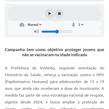
Defesa Civil
Convênios Terceiro Setor
Sistema de Protocolo
Poupatempo
Fala.BR
Campanha tem como objetivo proteger jovens que
não se vacinaram na idade indicada
Listagem dos CEPs de Vinhedo
Acesso à Informação
A Prefeitura de Vinhedo, seguindo orientação do
Ministério da Saúde, reforça a vacinação contra o HPV
Contratos
(Papilomavírus Humano) para adolescentes de 15 a 19
Associação dos Servidores Públicos Municipais de
anos que ainda não receberam a dose do imunizante. A
Vinhedo
medida faz parte de uma estratégia nacional de resgate,
Audiências Públicas
vigente desde 2024, e busca ampliar a proteção de
jovens contra uma das infecções sexualmente