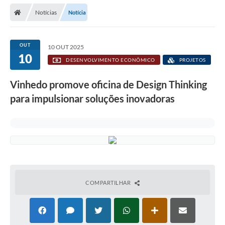
Secretarias
Notícias
Notícia
Telefones
Licitações
OUT
10 OUT 2025
10
DESENVOLVIMENTO ECONÔMICO
PROJETOS
Transparência
Vinhedo promove oficina de Design Thinking
Concursos e Processos Seletivos
para impulsionar soluções inovadoras
Inclusão e Acessibilidade
Tributos Online
Cidadão
Transporte Coletivo Municipal (Horários e
Itinerários)
COMPARTILHAR
Normas e Legislação
Diário Oficial