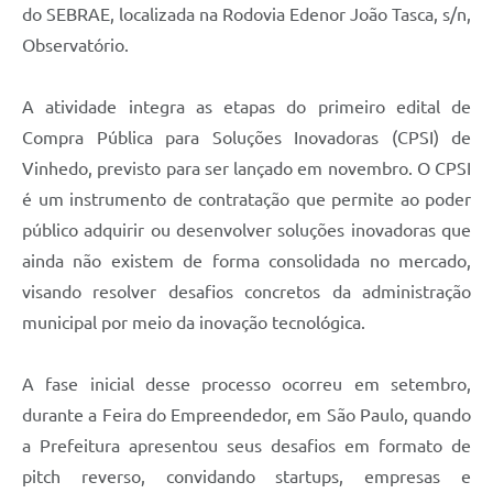
Carta de Serviços
do SEBRAE, localizada na Rodovia Edenor João Tasca, s/n,
Observatório.
Arquivos para Download
Galeria de Vídeos
A atividade integra as etapas do primeiro edital de
Compra Pública para Soluções Inovadoras (CPSI) de
Contas Públicas
Vinhedo, previsto para ser lançado em novembro. O CPSI
Legislação
é um instrumento de contratação que permite ao poder
público adquirir ou desenvolver soluções inovadoras que
Links Úteis
ainda não existem de forma consolidada no mercado,
Serviços Online
visando resolver desafios concretos da administração
municipal por meio da inovação tecnológica.
A fase inicial desse processo ocorreu em setembro,
durante a Feira do Empreendedor, em São Paulo, quando
a Prefeitura apresentou seus desafios em formato de
pitch reverso, convidando startups, empresas e