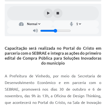
Defesa Civil
Convênios Terceiro Setor
Sistema de Protocolo
Poupatempo
Fala.BR
Capacitação será realizada no Portal do Cristo em
parceria com o SEBRAE e integra as ações do primeiro
Listagem dos CEPs de Vinhedo
edital de Compra Pública para Soluções Inovadoras
do município
Acesso à Informação
Contratos
A Prefeitura de Vinhedo, por meio da Secretaria de
Desenvolvimento Econômico e em parceria com o
Associação dos Servidores Públicos Municipais de
Vinhedo
SEBRAE, promoverá nos dias 30 de outubro e 6 de
novembro, das 9h às 13h, a Oficina de Design Thinking,
Audiências Públicas
que acontecerá no Portal do Cristo, na Sala de Inovação