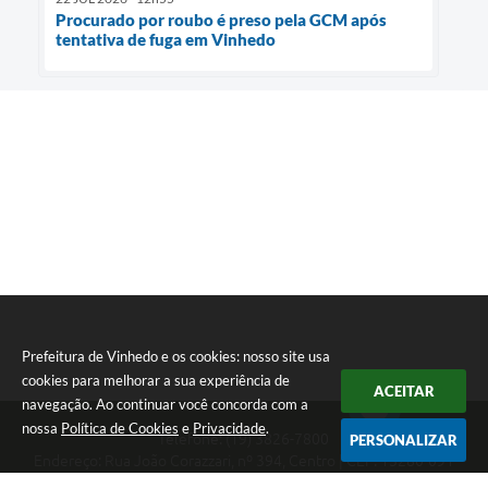
Procurado por roubo é preso pela GCM após
tentativa de fuga em Vinhedo
Prefeitura de Vinhedo e os cookies: nosso site usa
cookies para melhorar a sua experiência de
ACEITAR
navegação. Ao continuar você concorda com a
nossa
Política de Cookies
e
Privacidade
.
Telefone: (19) 3826-7800
PERSONALIZAR
Endereço: Rua João Corazzari, nº 394, Centro | CEP: 13280-091
Atendimento das 8 às 17 horas, de segunda a sexta-feira