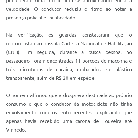
perceberam uma motocicleta se aproximando em alta
Carta de Serviços
velocidade. O condutor reduziu o ritmo ao notar a
Arquivos para Download
presença policial e foi abordado.
Galeria de Vídeos
Na verificação, os guardas constataram que o
Contas Públicas
motociclista não possuía Carteira Nacional de Habilitação
(CNH). Em seguida, durante a busca pessoal no
Legislação
passageiro, foram encontradas 11 porções de maconha e
Links Úteis
três microtubos de cocaína, embalados em plástico
transparente, além de R$ 20 em espécie.
Serviços Online
O homem afirmou que a droga era destinada ao próprio
consumo e que o condutor da motocicleta não tinha
envolvimento com os entorpecentes, explicando que
apenas havia recebido uma carona de Louveira até
Vinhedo.