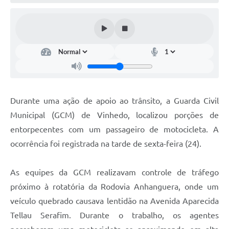
Defesa Civil
Convênios Terceiro Setor
Sistema de Protocolo
Poupatempo
Fala.BR
Durante uma ação de apoio ao trânsito, a Guarda Civil
Municipal (GCM) de Vinhedo, localizou porções de
Listagem dos CEPs de Vinhedo
entorpecentes com um passageiro de motocicleta. A
Acesso à Informação
ocorrência foi registrada na tarde de sexta-feira (24).
Contratos
As equipes da GCM realizavam controle de tráfego
Associação dos Servidores Públicos Municipais de
próximo à rotatória da Rodovia Anhanguera, onde um
Vinhedo
veículo quebrado causava lentidão na Avenida Aparecida
Audiências Públicas
Tellau Serafim. Durante o trabalho, os agentes