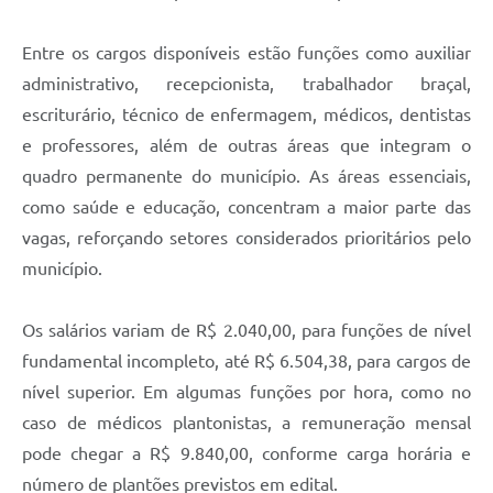
Carta de Serviços
Entre os cargos disponíveis estão funções como auxiliar
Arquivos para Download
administrativo, recepcionista, trabalhador braçal,
Galeria de Vídeos
escriturário, técnico de enfermagem, médicos, dentistas
Contas Públicas
e professores, além de outras áreas que integram o
quadro permanente do município. As áreas essenciais,
Legislação
como saúde e educação, concentram a maior parte das
Links Úteis
vagas, reforçando setores considerados prioritários pelo
município.
Serviços Online
Os salários variam de R$ 2.040,00, para funções de nível
fundamental incompleto, até R$ 6.504,38, para cargos de
nível superior. Em algumas funções por hora, como no
caso de médicos plantonistas, a remuneração mensal
pode chegar a R$ 9.840,00, conforme carga horária e
número de plantões previstos em edital.