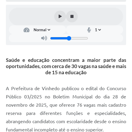
Defesa Civil
Convênios Terceiro Setor
Sistema de Protocolo
Poupatempo
Fala.BR
Saúde e educação concentram a maior parte das
oportunidades, com cerca de 30 vagas na saúde e mais
Listagem dos CEPs de Vinhedo
de 15 na educação
Acesso à Informação
A Prefeitura de Vinhedo publicou o edital do Concurso
Contratos
Público 03/2025 no Boletim Municipal do dia 28 de
novembro de 2025, que oferece 76 vagas mais cadastro
Associação dos Servidores Públicos Municipais de
Vinhedo
reserva para diferentes funções e especialidades,
abrangendo candidatos com escolaridade desde o ensino
Audiências Públicas
fundamental incompleto até o ensino superior.