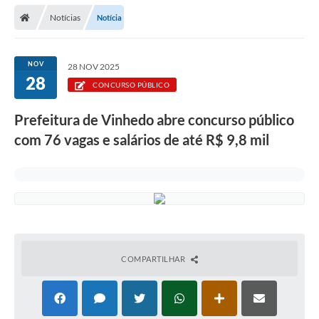
Secretarias
Notícias
Notícia
Telefones
Licitações
NOV
28 NOV 2025
28
CONCURSO PÚBLICO
Transparência
Prefeitura de Vinhedo abre concurso público
Concursos e Processos Seletivos
com 76 vagas e salários de até R$ 9,8 mil
Inclusão e Acessibilidade
Tributos Online
Cidadão
Transporte Coletivo Municipal (Horários e
Itinerários)
COMPARTILHAR
Normas e Legislação
Diário Oficial