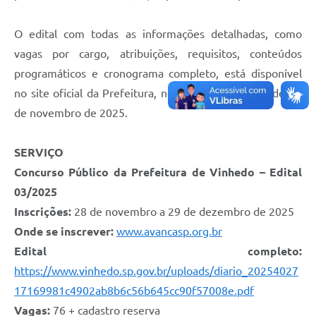
O edital com todas as informações detalhadas, como
vagas por cargo, atribuições, requisitos, conteúdos
programáticos e cronograma completo, está disponível
no site oficial da Prefeitura, no Boletim Municipal de 28
de novembro de 2025.
SERVIÇO
Concurso Público da Prefeitura de Vinhedo – Edital
03/2025
Inscrições:
28 de novembro a 29 de dezembro de 2025
Onde se inscrever:
www.avancasp.org.br
Edital completo:
https://www.vinhedo.sp.gov.br/uploads/diario_20254027
17169981c4902ab8b6c56b645cc90f57008e.pdf
Vagas:
76 + cadastro reserva