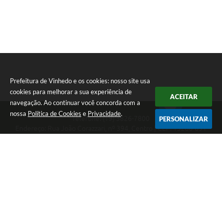
Prefeitura de Vinhedo e os cookies: nosso site usa
cookies para melhorar a sua experiência de
ACEITAR
navegação. Ao continuar você concorda com a
nossa
Política de Cookies
e
Privacidade
.
Telefone: (19) 3826-7800
PERSONALIZAR
Endereço: Rua João Corazzari, nº 394, Centro | CEP: 13280-091
Atendimento das 8 às 17 horas, de segunda a sexta-feira
CNPJ: 46.446.696/0001-85
Prefeitura de Vinhedo
Versão do Sistema:
3.5.3 - 19/06/2026
Portal atualizado em:
07/08/2026 13:46
Dados Abertos