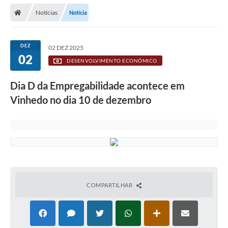
Secretarias
Notícias
Notícia
Telefones
Licitações
DEZ
02 DEZ 2025
02
DESENVOLVIMENTO ECONÔMICO
Transparência
Dia D da Empregabilidade acontece em
Concursos e Processos Seletivos
Vinhedo no dia 10 de dezembro
Inclusão e Acessibilidade
Tributos Online
Cidadão
Transporte Coletivo Municipal (Horários e
Itinerários)
COMPARTILHAR
Normas e Legislação
Diário Oficial