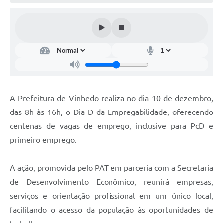
Defesa Civil
Convênios Terceiro Setor
Sistema de Protocolo
Poupatempo
Fala.BR
A Prefeitura de Vinhedo realiza no dia 10 de dezembro,
das 8h às 16h, o Dia D da Empregabilidade, oferecendo
Listagem dos CEPs de Vinhedo
centenas de vagas de emprego, inclusive para PcD e
Acesso à Informação
primeiro emprego.
Contratos
A ação, promovida pelo PAT em parceria com a Secretaria
Associação dos Servidores Públicos Municipais de
de Desenvolvimento Econômico, reunirá empresas,
Vinhedo
serviços e orientação profissional em um único local,
Audiências Públicas
facilitando o acesso da população às oportunidades de