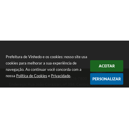
Prefeitura de Vinhedo e os cookies: nosso site usa
cookies para melhorar a sua experiência de
ACEITAR
navegação. Ao continuar você concorda com a
nossa
Política de Cookies
e
Privacidade
.
Telefone: (19) 3826-7800
PERSONALIZAR
Endereço: Rua João Corazzari, nº 394, Centro | CEP: 13280-091
Atendimento das 8 às 17 horas, de segunda a sexta-feira
CNPJ: 46.446.696/0001-85
Prefeitura de Vinhedo
Versão do Sistema:
3.5.3 - 19/06/2026
Portal atualizado em:
07/08/2026 17:17
Dados Abertos