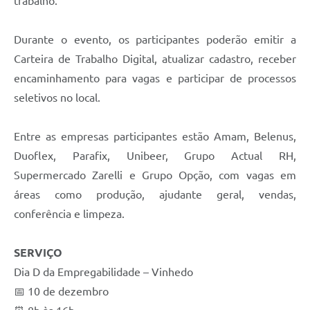
trabalho.
Carta de Serviços
Arquivos para Download
Durante o evento, os participantes poderão emitir a
Carteira de Trabalho Digital, atualizar cadastro, receber
Galeria de Vídeos
encaminhamento para vagas e participar de processos
Contas Públicas
seletivos no local.
Legislação
Entre as empresas participantes estão Amam, Belenus,
Links Úteis
Duoflex, Parafix, Unibeer, Grupo Actual RH,
Supermercado Zarelli e Grupo Opção, com vagas em
Serviços Online
áreas como produção, ajudante geral, vendas,
conferência e limpeza.
SERVIÇO
Dia D da Empregabilidade – Vinhedo
📅 10 de dezembro