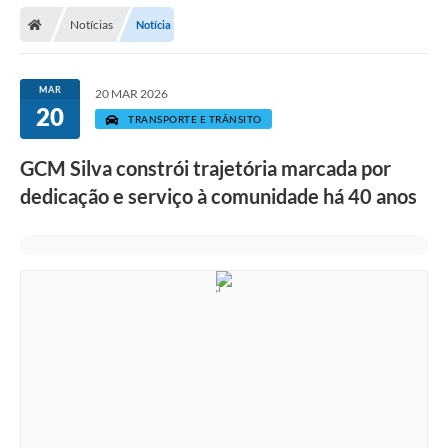
Secretarias
Notícias
Notícia
Telefones
Licitações
MAR
20 MAR 2026
20
TRANSPORTE E TRÂNSITO
Transparência
GCM Silva constrói trajetória marcada por
Concursos e Processos Seletivos
dedicação e serviço à comunidade há 40 anos
Inclusão e Acessibilidade
Tributos Online
Cidadão
Transporte Coletivo Municipal (Horários e
Itinerários)
Normas e Legislação
Diário Oficial