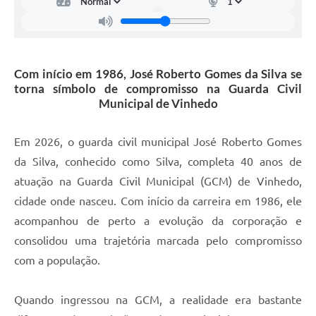
Carta de Serviços
Arquivos para Download
Galeria de Vídeos
Com início em 1986, José Roberto Gomes da Silva se
torna símbolo de compromisso na Guarda Civil
Contas Públicas
Municipal de Vinhedo
Legislação
Em 2026, o guarda civil municipal José Roberto Gomes
Links Úteis
da Silva, conhecido como Silva, completa 40 anos de
Serviços Online
atuação na Guarda Civil Municipal (GCM) de Vinhedo,
cidade onde nasceu. Com início da carreira em 1986, ele
acompanhou de perto a evolução da corporação e
consolidou uma trajetória marcada pelo compromisso
com a população.
Quando ingressou na GCM, a realidade era bastante