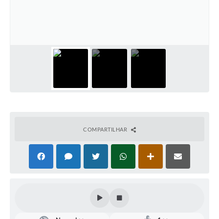
Defesa Civil
Convênios Terceiro Setor
Sistema de Protocolo
Poupatempo
Fala.BR
Listagem dos CEPs de Vinhedo
COMPARTILHAR
Acesso à Informação
Contratos
Associação dos Servidores Públicos Municipais de
Vinhedo
Audiências Públicas