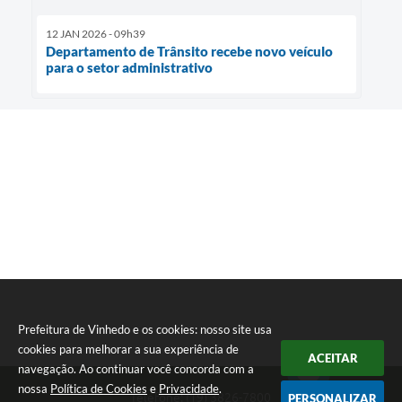
12 JAN 2026 - 09h39
Departamento de Trânsito recebe novo veículo
para o setor administrativo
Prefeitura de Vinhedo e os cookies: nosso site usa
cookies para melhorar a sua experiência de
ACEITAR
navegação. Ao continuar você concorda com a
nossa
Política de Cookies
e
Privacidade
.
Telefone: (19) 3826-7800
PERSONALIZAR