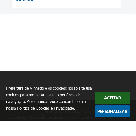
Prefeitura de Vinhedo e os cookies: nosso site usa
cookies para melhorar a sua experiência de
ACEITAR
navegação. Ao continuar você concorda com a
nossa
Política de Cookies
e
Privacidade
.
Telefone: (19) 3826-7800
PERSONALIZAR
Endereço: Rua João Corazzari, nº 394, Centro | CEP: 13280-091
Atendimento das 8 às 17 horas, de segunda a sexta-feira
CNPJ: 46.446.696/0001-85
Prefeitura de Vinhedo