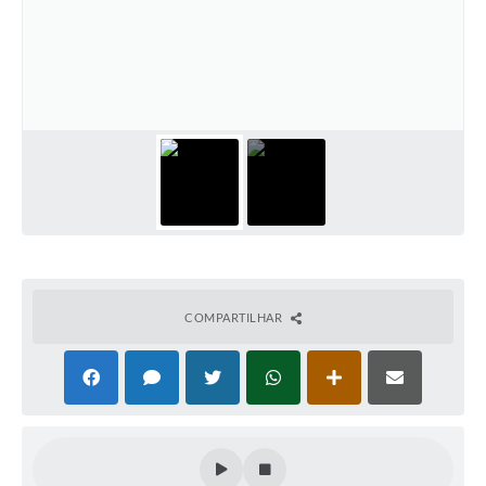
Defesa Civil
Convênios Terceiro Setor
Sistema de Protocolo
Poupatempo
Fala.BR
Listagem dos CEPs de Vinhedo
Acesso à Informação
COMPARTILHAR
Contratos
Associação dos Servidores Públicos Municipais de
Vinhedo
Audiências Públicas