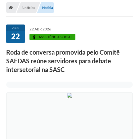
Secretarias
Notícias
Notícia
Telefones
Licitações
ABR
22 ABR 2026
22
ASSISTÊNCIA SOCIAL
Transparência
Roda de conversa promovida pelo Comitê
Concursos e Processos Seletivos
SAEDAS reúne servidores para debate
Inclusão e Acessibilidade
intersetorial na SASC
Tributos Online
Cidadão
Transporte Coletivo Municipal (Horários e
Itinerários)
Normas e Legislação
Diário Oficial