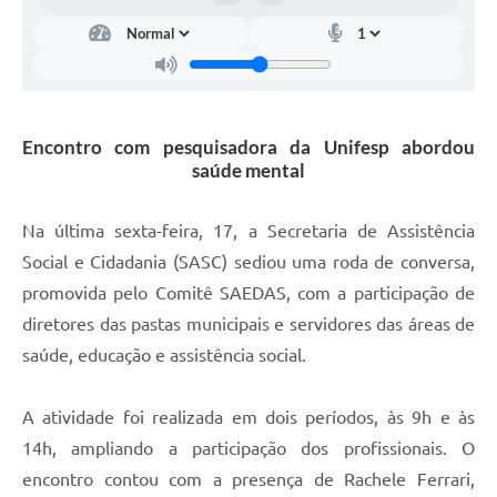
Carta de Serviços
Arquivos para Download
Galeria de Vídeos
Encontro com pesquisadora da Unifesp abordou
Contas Públicas
saúde mental
Legislação
Na última sexta-feira, 17, a Secretaria de Assistência
Links Úteis
Social e Cidadania (SASC) sediou uma roda de conversa,
Serviços Online
promovida pelo Comitê SAEDAS, com a participação de
diretores das pastas municipais e servidores das áreas de
saúde, educação e assistência social.
A atividade foi realizada em dois períodos, às 9h e às
14h, ampliando a participação dos profissionais. O
encontro contou com a presença de Rachele Ferrari,