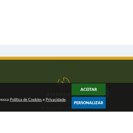
ACEITAR
ATENDIMENTO
 nossa
Política de Cookies
e
Privacidade
.
Atendimento das 8 às 17 horas,
PERSONALIZAR
de segunda a sexta-feira
CNPJ:
46.446.696/0001-85