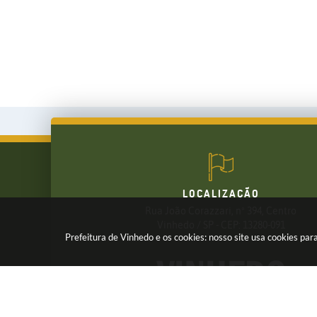
LOCALIZAÇÃO
Rua João Corazzari, nº 394, Centro
FALE CONOSCO
Vinhedo / SP - CEP: 13280-091
Prefeitura de Vinhedo e os cookies: nosso site usa cookies p
(19) 3826-7800
Receba os Informativos da Prefeitura,