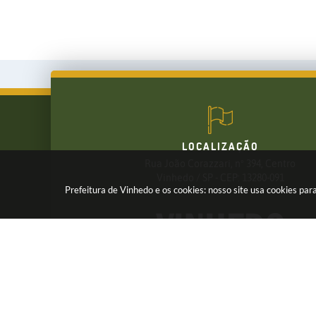
LOCALIZAÇÃO
Rua João Corazzari, nº 394, Centro
FALE CONOSCO
Vinhedo / SP - CEP: 13280-091
Prefeitura de Vinhedo e os cookies: nosso site usa cookies p
(19) 3826-7800
Receba os Informativos da Prefeitura,
Cadastre seu e-mail em nossas
NEWSLETTER