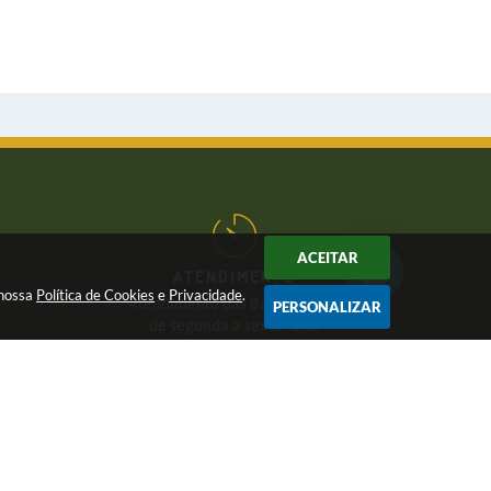
ACEITAR
ATENDIMENTO
 nossa
Política de Cookies
e
Privacidade
.
Atendimento das 8 às 17 horas,
PERSONALIZAR
de segunda a sexta-feira
CNPJ:
46.446.696/0001-85