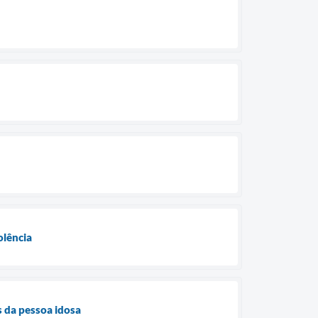
olência
s da pessoa idosa