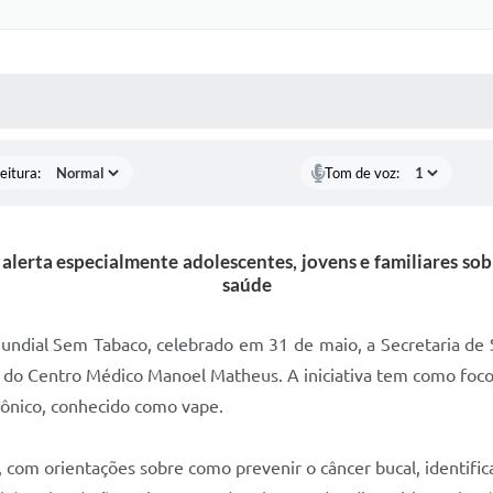
 MÍDIAS
RECEBA NOTÍCIAS
eitura:
Tom de voz:
lerta especialmente adolescentes, jovens e familiares sob
saúde
dial Sem Tabaco, celebrado em 31 de maio, a Secretaria de S
o do Centro Médico Manoel Matheus. A iniciativa tem como foco
trônico, conhecido como vape.
com orientações sobre como prevenir o câncer bucal, identifica