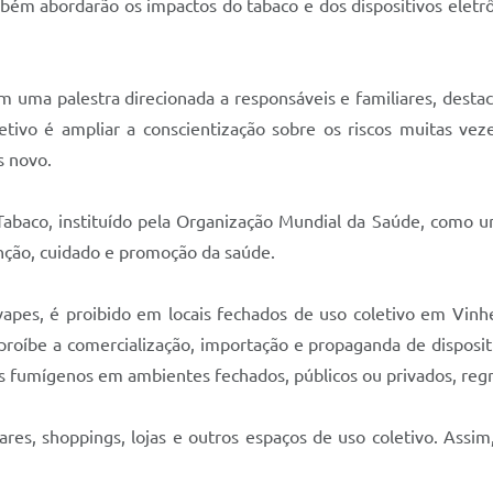
bém abordarão os impactos do tabaco e dos dispositivos eletrô
om uma palestra direcionada a responsáveis e familiares, des
etivo é ampliar a conscientização sobre os riscos muitas vez
s novo.
 Tabaco, instituído pela Organização Mundial da Saúde, como
enção, cuidado e promoção da saúde.
vapes, é proibido em locais fechados de uso coletivo em Vin
 proíbe a comercialização, importação e propaganda de disposit
s fumígenos em ambientes fechados, públicos ou privados, regra
bares, shoppings, lojas e outros espaços de uso coletivo. As