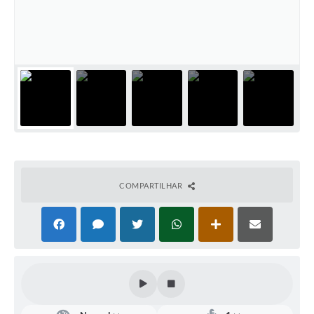
Defesa Civil
Convênios Terceiro Setor
Sistema de Protocolo
Poupatempo
Fala.BR
Listagem dos CEPs de Vinhedo
COMPARTILHAR
Acesso à Informação
Contratos
Associação dos Servidores Públicos Municipais de
Vinhedo
Audiências Públicas