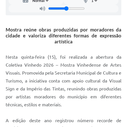
Carta de Serviços
Arquivos para Download
Galeria de Vídeos
Mostra reúne obras produzidas por moradores da
cidade e valoriza diferentes formas de expressão
Contas Públicas
artística
Legislação
Nesta quinta-feira (15), foi realizada a abertura da
Links Úteis
Coletiva Vinhedo 2026 – Mostra Vinhedense de Artes
Serviços Online
Visuais. Promovida pela Secretaria Municipal de Cultura e
Turismo, a iniciativa conta com apoio cultural da Visual
Sign e da Império das Tintas, reunindo obras produzidas
por artistas moradores do município em diferentes
técnicas, estilos e materiais.
A edição deste ano registrou número recorde de