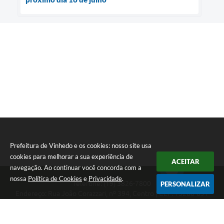
Prefeitura de Vinhedo e os cookies: nosso site usa
cookies para melhorar a sua experiência de
ACEITAR
navegação. Ao continuar você concorda com a
nossa
Política de Cookies
e
Privacidade
.
Telefone: (19) 3826-7800
PERSONALIZAR
Endereço: Rua João Corazzari, nº 394, Centro | CEP: 13280-091
Atendimento das 8 às 17 horas, de segunda a sexta-feira
CNPJ: 46.446.696/0001-85
Prefeitura de Vinhedo