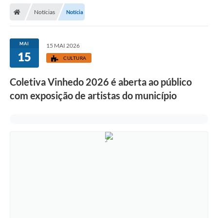
Secretarias
Notícias
Notícia
Telefones
Licitações
MAI
15 MAI 2026
15
CULTURA
Transparência
Coletiva Vinhedo 2026 é aberta ao público
Concursos e Processos Seletivos
com exposição de artistas do município
Inclusão e Acessibilidade
Tributos Online
Cidadão
Transporte Coletivo Municipal (Horários e
Itinerários)
Normas e Legislação
Diário Oficial