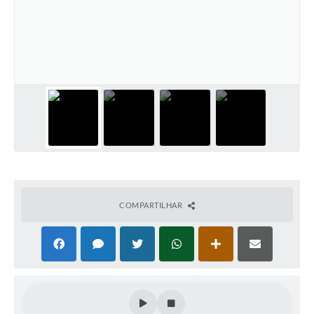
Defesa Civil
Convênios Terceiro Setor
Sistema de Protocolo
Poupatempo
Fala.BR
Listagem dos CEPs de Vinhedo
Acesso à Informação
COMPARTILHAR
Contratos
Associação dos Servidores Públicos Municipais de
Vinhedo
Audiências Públicas