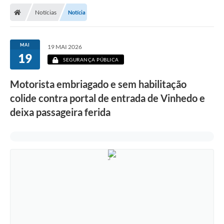
Secretarias
Notícias
Notícia
Telefones
Licitações
MAI
19 MAI 2026
19
SEGURANÇA PÚBLICA
Transparência
Motorista embriagado e sem habilitação
Concursos e Processos Seletivos
colide contra portal de entrada de Vinhedo e
Inclusão e Acessibilidade
deixa passageira ferida
Tributos Online
Cidadão
Transporte Coletivo Municipal (Horários e
Itinerários)
Normas e Legislação
Diário Oficial