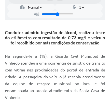
Carta de Serviços
Arquivos para Download
Galeria de Vídeos
Condutor admitiu ingestão de álcool, realizou teste
Contas Públicas
do etilômetro com resultado de 0,73 mg/l e veículo
Legislação
foi recolhido por más condições de conservação
Links Úteis
Na segunda-feira (18), a Guarda Civil Municipal de
Serviços Online
Vinhedo atendeu a uma ocorrência de sinistro de trânsito
com vítima nas proximidades do portal de entrada da
cidade. A passageira do veículo já recebia atendimento
da equipe de resgate municipal no local e foi
encaminhada ao pronto atendimento da Santa Casa de
Vinhedo.