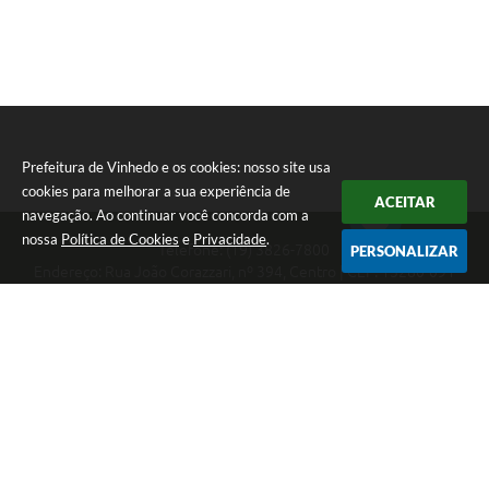
Prefeitura de Vinhedo e os cookies: nosso site usa
cookies para melhorar a sua experiência de
ACEITAR
navegação. Ao continuar você concorda com a
nossa
Política de Cookies
e
Privacidade
.
Telefone: (19) 3826-7800
PERSONALIZAR
Endereço: Rua João Corazzari, nº 394, Centro | CEP: 13280-091
Atendimento das 8 às 17 horas, de segunda a sexta-feira
CNPJ: 46.446.696/0001-85
Prefeitura de Vinhedo
Versão do Sistema:
3.5.3 - 19/06/2026
Portal atualizado em:
07/08/2026 17:17
Dados Abertos