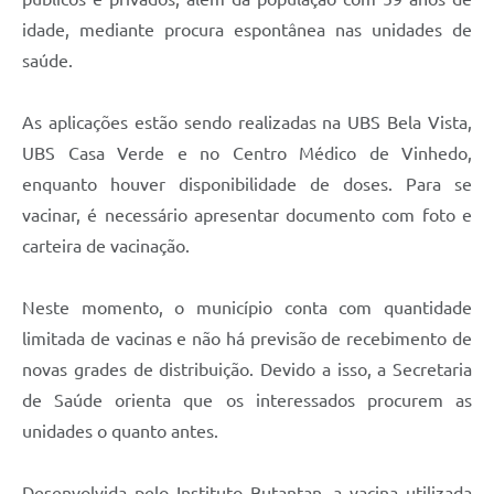
Carta de Serviços
idade, mediante procura espontânea nas unidades de
Arquivos para Download
saúde.
Galeria de Vídeos
As aplicações estão sendo realizadas na UBS Bela Vista,
Contas Públicas
UBS Casa Verde e no Centro Médico de Vinhedo,
enquanto houver disponibilidade de doses. Para se
Legislação
vacinar, é necessário apresentar documento com foto e
Links Úteis
carteira de vacinação.
Serviços Online
Neste momento, o município conta com quantidade
limitada de vacinas e não há previsão de recebimento de
novas grades de distribuição. Devido a isso, a Secretaria
de Saúde orienta que os interessados procurem as
unidades o quanto antes.
Desenvolvida pelo Instituto Butantan, a vacina utilizada