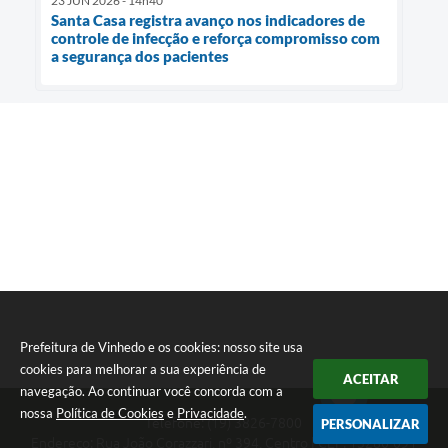
23 JUN 2026 - 14h40
Santa Casa registra avanço nos indicadores de
controle de infecção e reforça compromisso com
a segurança dos pacientes
Prefeitura de Vinhedo e os cookies: nosso site usa
cookies para melhorar a sua experiência de
ACEITAR
navegação. Ao continuar você concorda com a
nossa
Política de Cookies
e
Privacidade
.
Telefone: (19) 3826-7800
PERSONALIZAR
Endereço: Rua João Corazzari, nº 394, Centro | CEP: 13280-091