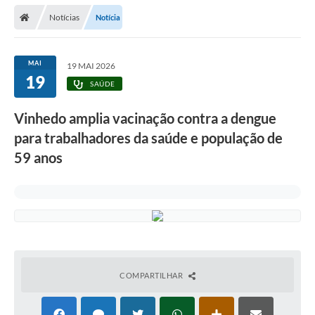
Secretarias
Notícias
Notícia
Telefones
Licitações
MAI
19 MAI 2026
19
SAÚDE
Transparência
Vinhedo amplia vacinação contra a dengue
Concursos e Processos Seletivos
para trabalhadores da saúde e população de
Inclusão e Acessibilidade
59 anos
Tributos Online
Cidadão
Transporte Coletivo Municipal (Horários e
Itinerários)
COMPARTILHAR
Normas e Legislação
Diário Oficial