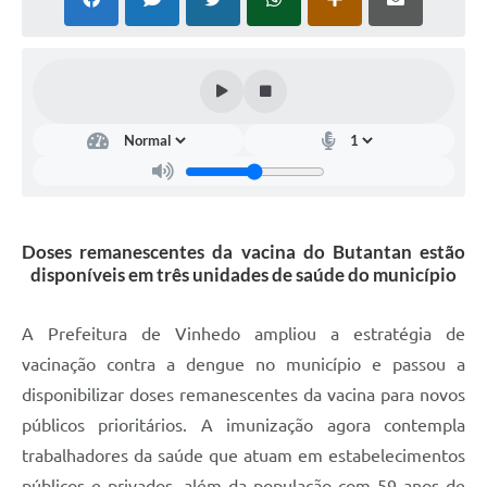
Defesa Civil
Convênios Terceiro Setor
Sistema de Protocolo
Poupatempo
Fala.BR
Doses remanescentes da vacina do Butantan estão
Listagem dos CEPs de Vinhedo
disponíveis em três unidades de saúde do município
Acesso à Informação
A Prefeitura de Vinhedo ampliou a estratégia de
Contratos
vacinação contra a dengue no município e passou a
Associação dos Servidores Públicos Municipais de
disponibilizar doses remanescentes da vacina para novos
Vinhedo
públicos prioritários. A imunização agora contempla
Audiências Públicas
trabalhadores da saúde que atuam em estabelecimentos
públicos e privados, além da população com 59 anos de