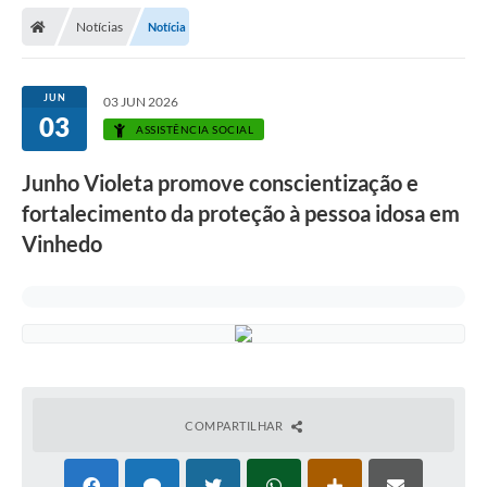
Secretarias
Notícias
Notícia
Telefones
Licitações
JUN
03 JUN 2026
03
ASSISTÊNCIA SOCIAL
Transparência
Junho Violeta promove conscientização e
Concursos e Processos Seletivos
fortalecimento da proteção à pessoa idosa em
Inclusão e Acessibilidade
Vinhedo
Tributos Online
Cidadão
Transporte Coletivo Municipal (Horários e
Itinerários)
COMPARTILHAR
Normas e Legislação
Diário Oficial