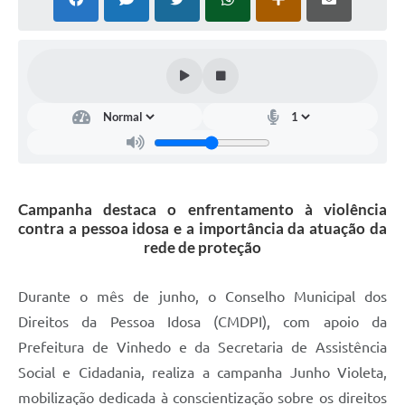
Defesa Civil
Convênios Terceiro Setor
Sistema de Protocolo
Poupatempo
Fala.BR
Campanha destaca o enfrentamento à violência
Listagem dos CEPs de Vinhedo
contra a pessoa idosa e a importância da atuação da
rede de proteção
Acesso à Informação
Contratos
Durante o mês de junho, o Conselho Municipal dos
Direitos da Pessoa Idosa (CMDPI), com apoio da
Associação dos Servidores Públicos Municipais de
Vinhedo
Prefeitura de Vinhedo e da Secretaria de Assistência
Social e Cidadania, realiza a campanha Junho Violeta,
Audiências Públicas
mobilização dedicada à conscientização sobre os direitos