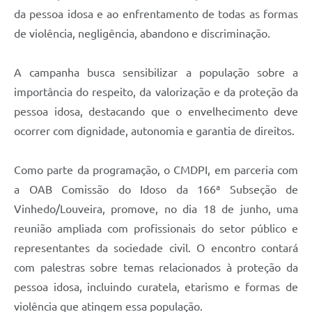
Carta de Serviços
da pessoa idosa e ao enfrentamento de todas as formas
de violência, negligência, abandono e discriminação.
Arquivos para Download
Galeria de Vídeos
A campanha busca sensibilizar a população sobre a
Contas Públicas
importância do respeito, da valorização e da proteção da
pessoa idosa, destacando que o envelhecimento deve
Legislação
ocorrer com dignidade, autonomia e garantia de direitos.
Links Úteis
Como parte da programação, o CMDPI, em parceria com
Serviços Online
a OAB Comissão do Idoso da 166ª Subseção de
Vinhedo/Louveira, promove, no dia 18 de junho, uma
reunião ampliada com profissionais do setor público e
representantes da sociedade civil. O encontro contará
com palestras sobre temas relacionados à proteção da
pessoa idosa, incluindo curatela, etarismo e formas de
violência que atingem essa população.