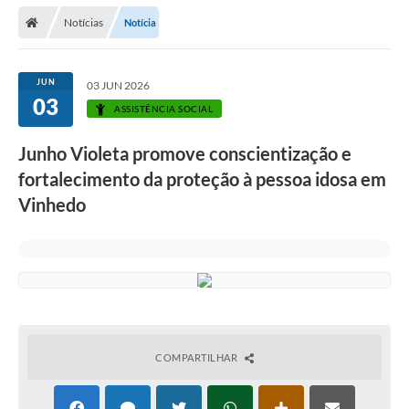
Secretarias
Notícias
Notícia
Telefones
Licitações
JUN
03 JUN 2026
03
ASSISTÊNCIA SOCIAL
Transparência
Junho Violeta promove conscientização e
Concursos e Processos Seletivos
fortalecimento da proteção à pessoa idosa em
Inclusão e Acessibilidade
Vinhedo
Tributos Online
Cidadão
Transporte Coletivo Municipal (Horários e
Itinerários)
COMPARTILHAR
Normas e Legislação
Diário Oficial