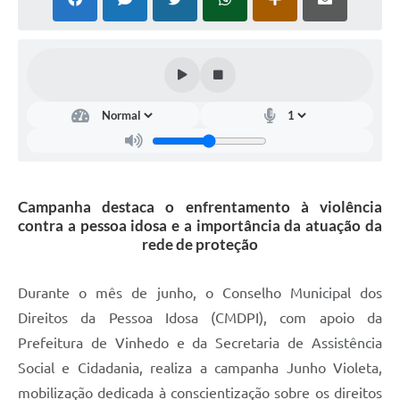
Defesa Civil
Convênios Terceiro Setor
Sistema de Protocolo
Poupatempo
Fala.BR
Campanha destaca o enfrentamento à violência
Listagem dos CEPs de Vinhedo
contra a pessoa idosa e a importância da atuação da
rede de proteção
Acesso à Informação
Contratos
Durante o mês de junho, o Conselho Municipal dos
Direitos da Pessoa Idosa (CMDPI), com apoio da
Associação dos Servidores Públicos Municipais de
Vinhedo
Prefeitura de Vinhedo e da Secretaria de Assistência
Social e Cidadania, realiza a campanha Junho Violeta,
Audiências Públicas
mobilização dedicada à conscientização sobre os direitos