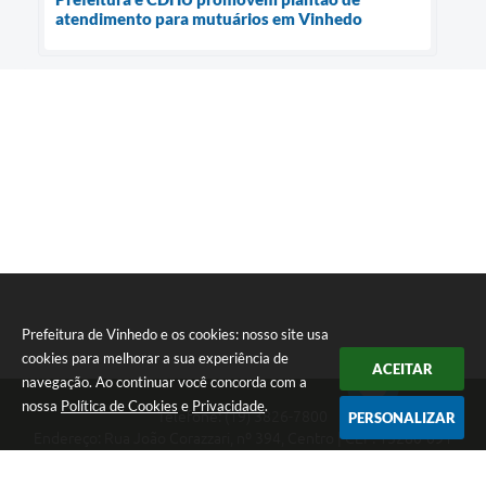
atendimento para mutuários em Vinhedo
Prefeitura de Vinhedo e os cookies: nosso site usa
cookies para melhorar a sua experiência de
ACEITAR
navegação. Ao continuar você concorda com a
nossa
Política de Cookies
e
Privacidade
.
Telefone: (19) 3826-7800
PERSONALIZAR
Endereço: Rua João Corazzari, nº 394, Centro | CEP: 13280-091
Atendimento das 8 às 17 horas, de segunda a sexta-feira
CNPJ: 46.446.696/0001-85