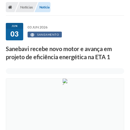
Secretarias
Notícias
Notícia
Telefones
Licitações
JUN
03 JUN 2026
03
SANEAMENTO
Transparência
Sanebavi recebe novo motor e avança em
Concursos e Processos Seletivos
projeto de eficiência energética na ETA 1
Inclusão e Acessibilidade
Tributos Online
Cidadão
Transporte Coletivo Municipal (Horários e
Itinerários)
Normas e Legislação
Diário Oficial