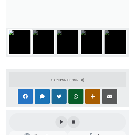
Defesa Civil
Convênios Terceiro Setor
Sistema de Protocolo
Poupatempo
Fala.BR
Listagem dos CEPs de Vinhedo
COMPARTILHAR
Acesso à Informação
Contratos
Associação dos Servidores Públicos Municipais de
Vinhedo
Audiências Públicas