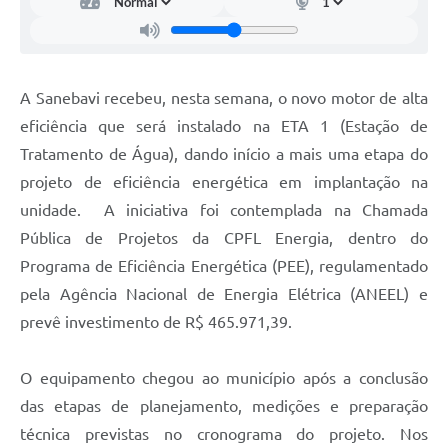
Carta de Serviços
Arquivos para Download
Galeria de Vídeos
A Sanebavi recebeu, nesta semana, o novo motor de alta
eficiência que será instalado na ETA 1 (Estação de
Contas Públicas
Tratamento de Água), dando início a mais uma etapa do
Legislação
projeto de eficiência energética em implantação na
unidade. A iniciativa foi contemplada na Chamada
Links Úteis
Pública de Projetos da CPFL Energia, dentro do
Serviços Online
Programa de Eficiência Energética (PEE), regulamentado
pela Agência Nacional de Energia Elétrica (ANEEL) e
prevê investimento de R$ 465.971,39.
O equipamento chegou ao município após a conclusão
das etapas de planejamento, medições e preparação
técnica previstas no cronograma do projeto. Nos