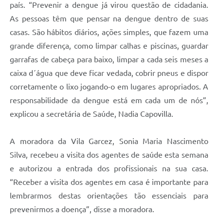
Carta de Serviços
país. “Prevenir a dengue já virou questão de cidadania.
As pessoas têm que pensar na dengue dentro de suas
Arquivos para Download
casas. São hábitos diários, ações simples, que fazem uma
Galeria de Vídeos
grande diferença, como limpar calhas e piscinas, guardar
garrafas de cabeça para baixo, limpar a cada seis meses a
Contas Públicas
caixa d´água que deve ficar vedada, cobrir pneus e dispor
Legislação
corretamente o lixo jogando-o em lugares apropriados. A
responsabilidade da dengue está em cada um de nós”,
Links Úteis
explicou a secretária de Saúde, Nadia Capovilla.
Serviços Online
A moradora da Vila Garcez, Sonia Maria Nascimento
Silva, recebeu a visita dos agentes de saúde esta semana
e autorizou a entrada dos profissionais na sua casa.
“Receber a visita dos agentes em casa é importante para
lembrarmos destas orientações tão essenciais para
prevenirmos a doença”, disse a moradora.