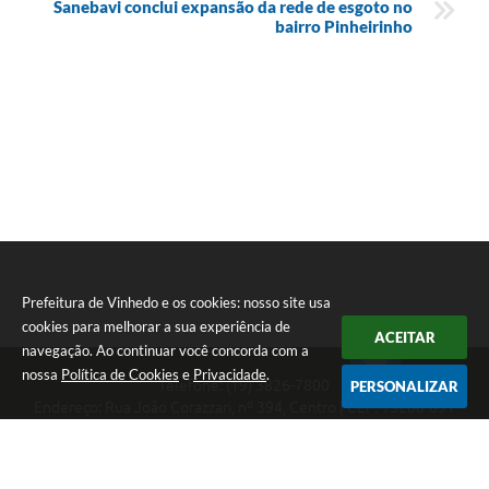
Sanebavi conclui expansão da rede de esgoto no
bairro Pinheirinho
Prefeitura de Vinhedo e os cookies: nosso site usa
cookies para melhorar a sua experiência de
ACEITAR
navegação. Ao continuar você concorda com a
nossa
Política de Cookies
e
Privacidade
.
Telefone: (19) 3826-7800
PERSONALIZAR
Endereço: Rua João Corazzari, nº 394, Centro | CEP: 13280-091
Atendimento das 8 às 17 horas, de segunda a sexta-feira
CNPJ: 46.446.696/0001-85
Prefeitura de Vinhedo