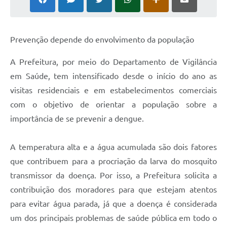
Defesa Civil
Convênios Terceiro Setor
Prevenção depende do envolvimento da população
Sistema de Protocolo
A Prefeitura, por meio do Departamento de Vigilância
em Saúde, tem intensificado desde o início do ano as
Poupatempo
visitas residenciais e em estabelecimentos comerciais
Fala.BR
com o objetivo de orientar a população sobre a
importância de se prevenir a dengue.
Listagem dos CEPs de Vinhedo
Acesso à Informação
A temperatura alta e a água acumulada são dois fatores
Contratos
que contribuem para a procriação da larva do mosquito
transmissor da doença. Por isso, a Prefeitura solicita a
Associação dos Servidores Públicos Municipais de
Vinhedo
contribuição dos moradores para que estejam atentos
para evitar água parada, já que a doença é considerada
Audiências Públicas
um dos principais problemas de saúde pública em todo o