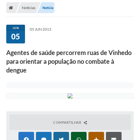
Secretarias
Notícias
Notícia
Telefones
Licitações
JUN
05 JUN 2013
05
Transparência
Agentes de saúde percorrem ruas de Vinhedo
Concursos e Processos Seletivos
para orientar a população no combate à
Inclusão e Acessibilidade
dengue
Tributos Online
Cidadão
Transporte Coletivo Municipal (Horários e
Itinerários)
COMPARTILHAR
Normas e Legislação
Diário Oficial