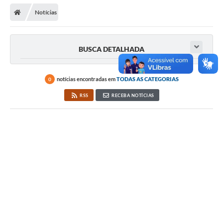
Secretarias
Notícias
Telefones
Licitações
BUSCA DETALHADA
Transparência
notícias encontradas em
TODAS AS CATEGORIAS
0
Concursos e Processos Seletivos
RSS
RECEBA NOTÍCIAS
Inclusão e Acessibilidade
Tributos Online
Cidadão
Transporte Coletivo Municipal (Horários e
Itinerários)
Normas e Legislação
Diário Oficial