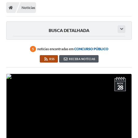
Secretarias
Notícias
Telefones
Licitações
BUSCA DETALHADA
Transparência
notícias encontradas em
CONCURSO PÚBLICO
5
Concursos e Processos Seletivos
RSS
RECEBA NOTÍCIAS
Inclusão e Acessibilidade
Tributos Online
NOV
28
Cidadão
Transporte Coletivo Municipal (Horários e
Itinerários)
Normas e Legislação
Diário Oficial