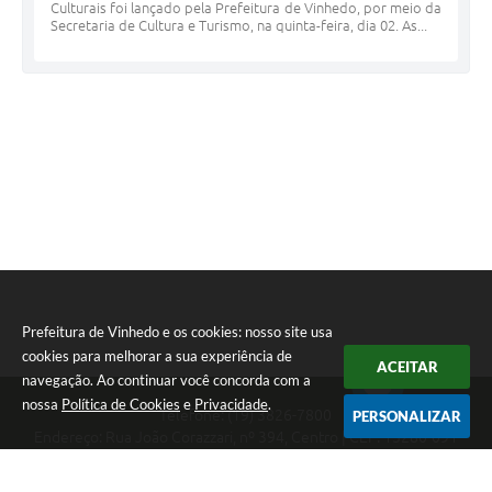
Culturais foi lançado pela Prefeitura de Vinhedo, por meio da
Secretaria de Cultura e Turismo, na quinta-feira, dia 02. As...
Prefeitura de Vinhedo e os cookies: nosso site usa
cookies para melhorar a sua experiência de
ACEITAR
navegação. Ao continuar você concorda com a
nossa
Política de Cookies
e
Privacidade
.
Telefone: (19) 3826-7800
PERSONALIZAR
Endereço: Rua João Corazzari, nº 394, Centro | CEP: 13280-091
Atendimento das 8 às 17 horas, de segunda a sexta-feira
CNPJ: 46.446.696/0001-85