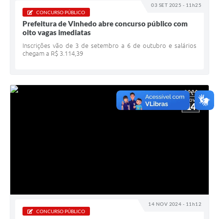
Carta de Serviços
03 SET 2025 - 11h25
CONCURSO PÚBLICO
Prefeitura de Vinhedo abre concurso público com
Arquivos para Download
oito vagas imediatas
Galeria de Vídeos
Inscrições vão de 3 de setembro a 6 de outubro e salários
chegam a R$ 3.114,39
Contas Públicas
Legislação
NOV
Links Úteis
14
Serviços Online
14 NOV 2024 - 11h12
CONCURSO PÚBLICO