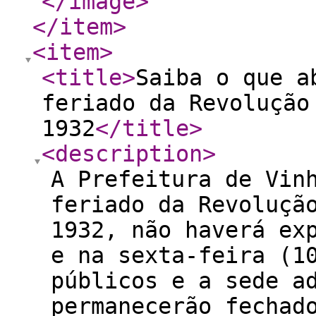
</image
>
</item
>
<item
>
<title
>
Saiba o que a
feriado da Revolução
1932
</title
>
<description
>
A Prefeitura de Vin
feriado da Revoluçã
1932, não haverá ex
e na sexta-feira (1
públicos e a sede a
permanecerão fechad