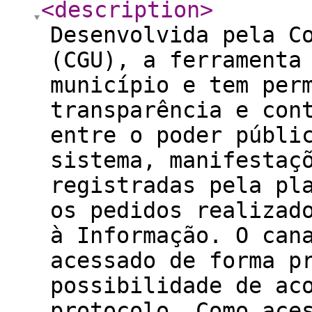
<description
>
Desenvolvida pela C
(CGU), a ferramenta
município e tem per
transparência e con
entre o poder públi
sistema, manifestaç
registradas pela pl
os pedidos realizad
à Informação. O can
acessado de forma p
possibilidade de ac
protocolo. Como ace