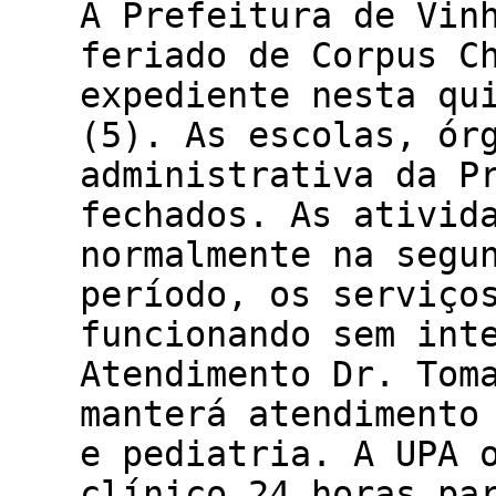
A Prefeitura de Vin
feriado de Corpus C
expediente nesta qu
(5). As escolas, ór
administrativa da P
fechados. As ativid
normalmente na segu
período, os serviço
funcionando sem int
Atendimento Dr. Tom
manterá atendimento
e pediatria. A UPA 
clínico 24 horas pa