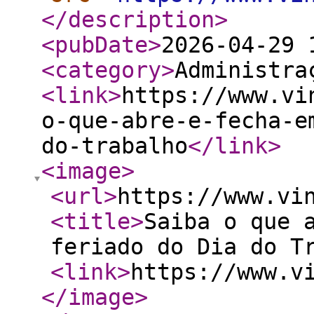
</description
>
<pubDate
>
2026-04-29 
<category
>
Administra
<link
>
https://www.vi
o-que-abre-e-fecha-e
do-trabalho
</link
>
<image
>
<url
>
https://www.vi
<title
>
Saiba o que 
feriado do Dia do T
<link
>
https://www.v
</image
>