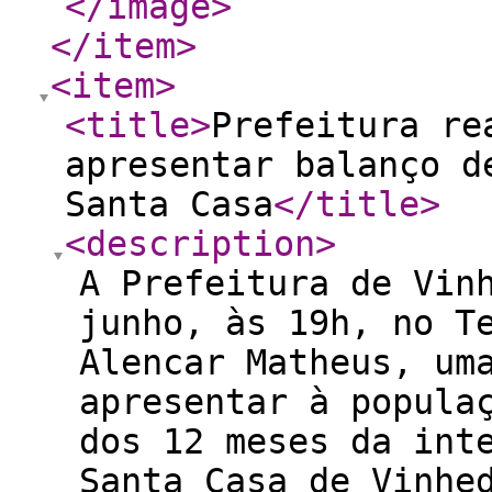
</image
>
</item
>
<item
>
<title
>
Prefeitura re
apresentar balanço d
Santa Casa
</title
>
<description
>
A Prefeitura de Vin
junho, às 19h, no T
Alencar Matheus, um
apresentar à popula
dos 12 meses da int
Santa Casa de Vinhe