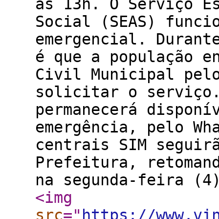
às 13h. O Serviço E
Social (SEAS) funci
emergencial. Durant
é que a população e
Civil Municipal pel
solicitar o serviço
permanecerá disponí
emergência, pelo Wh
centrais SIM seguir
Prefeitura, retoman
na segunda-feira (4
<img
src
="
https://www.vi