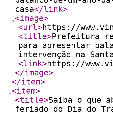
balanco-de-um-ano-da
casa
</link
>
<image
>
<url
>
https://www.vi
<title
>
Prefeitura r
para apresentar bal
intervenção na Sant
<link
>
https://www.v
</image
>
</item
>
<item
>
<title
>
Saiba o que a
feriado do Dia do Tr