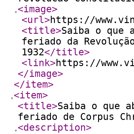
<image
>
<url
>
https://www.vi
<title
>
Saiba o que 
feriado da Revoluçã
1932
</title
>
<link
>
https://www.v
</image
>
</item
>
<item
>
<title
>
Saiba o que a
feriado de Corpus Ch
<description
>