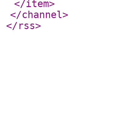
</item
>
</channel
>
</rss
>