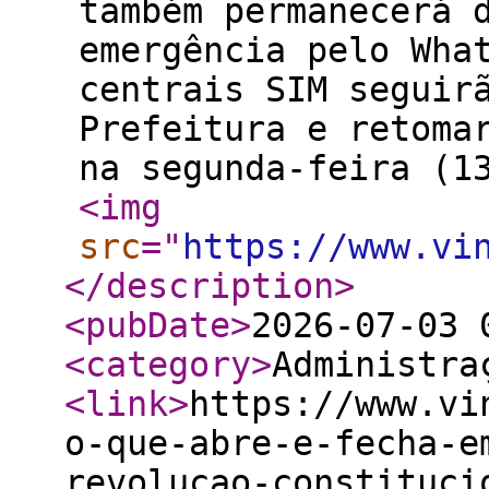
também permanecerá 
emergência pelo Wha
centrais SIM seguir
Prefeitura e retoma
na segunda-feira (1
<img
src
="
https://www.vi
</description
>
<pubDate
>
2026-07-03 
<category
>
Administra
<link
>
https://www.vi
o-que-abre-e-fecha-e
revolucao-constituci