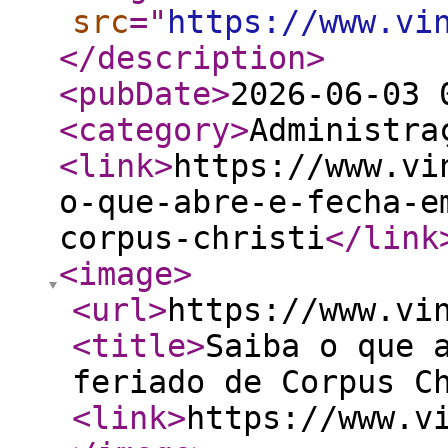
src
="
https://www.vi
</description
>
<pubDate
>
2026-06-03 
<category
>
Administra
<link
>
https://www.vi
o-que-abre-e-fecha-e
corpus-christi
</link
<image
>
<url
>
https://www.vi
<title
>
Saiba o que 
feriado de Corpus C
<link
>
https://www.v