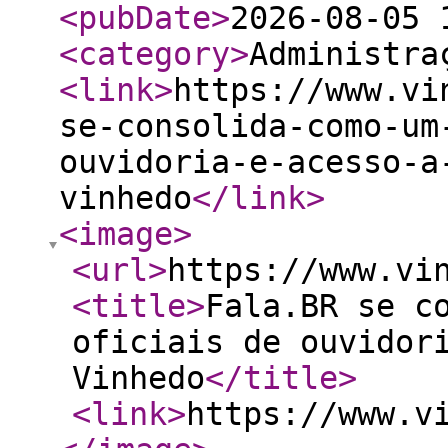
<pubDate
>
2026-08-05 
<category
>
Administra
<link
>
https://www.vi
se-consolida-como-um
ouvidoria-e-acesso-a
vinhedo
</link
>
<image
>
<url
>
https://www.vi
<title
>
Fala.BR se c
oficiais de ouvidor
Vinhedo
</title
>
<link
>
https://www.v