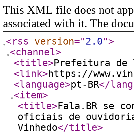
This XML file does not appe
associated with it. The doc
<rss
version
="
2.0
"
>
<channel
>
<title
>
Prefeitura de 
<link
>
https://www.vin
<language
>
pt-BR
</lang
<item
>
<title
>
Fala.BR se co
oficiais de ouvidori
Vinhedo
</title
>