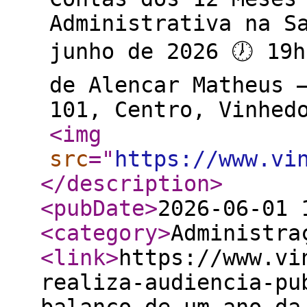
Administrativa na S
junho de 2026 🕖 19h
de Alencar Matheus 
101, Centro, Vinhed
<img
src
="
https://www.vi
</description
>
<pubDate
>
2026-06-01 
<category
>
Administra
<link
>
https://www.vi
realiza-audiencia-pu