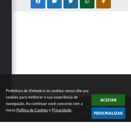
Prefeitura de Vinhedo e os cookies: nosso site usa
cookies para melhorar a sua experiência de
ACEITAR
navegação. Ao continuar você concorda com a
Telefone: (19) 3826-7800
nossa
Política de Cookies
e
Privacidade
.
Endereço: Rua João Corazzari, nº 394, Centro | CEP: 13280-
PERSONALIZAR
091
Atendimento das 8 às 17 horas, de segunda a sexta-feira
CNPJ: 46.446.696/0001-85