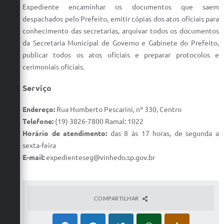
Carta de Serviços
Expediente encaminhar os documentos que saem
despachados pelo Prefeito, emitir cópias dos atos oficiais para
Arquivos para Download
conhecimento das secretarias, arquivar todos os documentos
da Secretaria Municipal de Governo e Gabinete do Prefeito,
Galeria de Vídeos
publicar todos os atos oficiais e preparar protocolos e
Contas Públicas
cerimoniais oficiais.
Legislação
Serviço
Links Úteis
Endereço:
Rua Humberto Pescarini, nº 330, Centro
Telefone:
(19) 3826-7800 Ramal: 1022
Serviços Online
Horário de atendimento:
das 8 às 17 horas, de segunda a
sexta-feira
E-mail:
expedienteseg@vinhedo.sp.gov.br
COMPARTILHAR