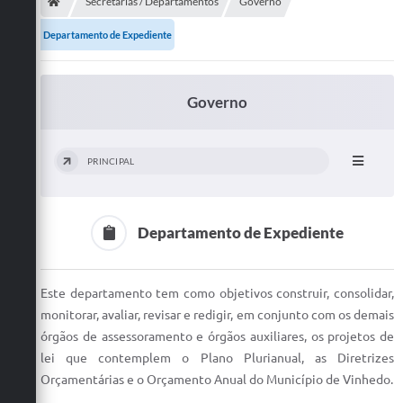
Secretarias
Secretarias / Departamentos
Governo
Departamento de Expediente
Telefones
Licitações
Governo
Transparência
Concursos e Processos Seletivos
PRINCIPAL
Inclusão e Acessibilidade
Tributos Online
Departamento de Expediente
Cidadão
Este departamento tem como objetivos construir, consolidar,
Transporte Coletivo Municipal (Horários e
monitorar, avaliar, revisar e redigir, em conjunto com os demais
Itinerários)
órgãos de assessoramento e órgãos auxiliares, os projetos de
Normas e Legislação
lei que contemplem o Plano Plurianual, as Diretrizes
Orçamentárias e o Orçamento Anual do Município de Vinhedo.
Diário Oficial