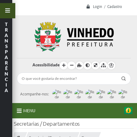
Login / Cadastro
T
R
A
N
S
P
A
R
Acessibilidade
Ê
N
C
I
A
Acompanhe-nos:
MENU
Secretarias / Departamentos
A Prefeitura