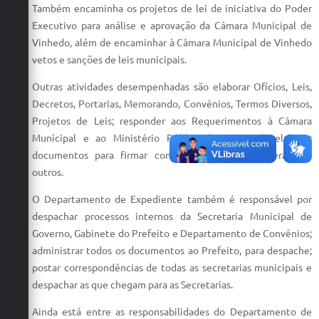
Também encaminha os projetos de lei de iniciativa do Poder
Defesa Civil
Executivo para análise e aprovação da Câmara Municipal de
Vinhedo, além de encaminhar à Câmara Municipal de Vinhedo
Convênios Terceiro Setor
vetos e sanções de leis municipais.
Sistema de Protocolo
Outras atividades desempenhadas são elaborar Ofícios, Leis,
Decretos, Portarias, Memorando, Convênios, Termos Diversos,
Poupatempo
Projetos de Leis; responder aos Requerimentos à Câmara
Fala.BR
Municipal e ao Ministério Público (Promotoria); elaborar
documentos para firmar convênios estaduais, federais ou
Listagem dos CEPs de Vinhedo
outros.
Acesso à Informação
O Departamento de Expediente também é responsável por
despachar processos internos da Secretaria Municipal de
Contratos
Governo, Gabinete do Prefeito e Departamento de Convênios;
administrar todos os documentos ao Prefeito, para despache;
Associação dos Servidores Públicos Municipais de
Vinhedo
postar correspondências de todas as secretarias municipais e
despachar as que chegam para as Secretarias.
Audiências Públicas
Ainda está entre as responsabilidades do Departamento de