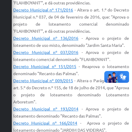
'FLAMBOYANT'", e dá outras providências.
Decreto Municipal nº 171/2016
- Altera o art. 1.º do Decreto
Municipal n.º 037, de 04 de fevereiro de 2016, que: "
Aprova
o
projeto
de
loteamento
comercial denominado
'FLAMBOYANT'", e dá outras providências.
Decreto Municipal nº 136/2016
-
Aprova
o
projeto
de
loteamento
de uso misto, denominado "Jardim Santa Maria".
Decreto Municipal nº 037/2016
-
Aprova
o
projeto
de
loteamento
comercial denominado "FLAMBOYANT".
Decreto Municipal nº 151/2015
- Re
aprova
o
loteamento
denominado "Recanto das Palmas".
Decreto Municipal nº 009/2015
- Altera o Parágrafo único do
art. 5.º do Decreto n.º 155, de 18 de julho de 2014, que "
Aprova
o
projeto
de
loteamento
denominado
Loteamento
Arboretum".
Decreto Municipal nº 193/2014
-
Aprova
o
projeto
de
loteamento
denominado "Recanto das Palmas".
Decreto Municipal nº 166/2014
-
Aprova
o
projeto
de
loteamento
denominado "JARDIM DAS VIDEIRAS".