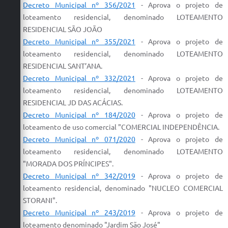
Carta de Serviços
Decreto Municipal nº 356/2021
-
Aprova
o
projeto
de
loteamento
residencial, denominado
LOTEAMENTO
Arquivos para Download
RESIDENCIAL SÃO JOÃO
Decreto Municipal nº
355/2021
-
Aprova
o
projeto
de
Galeria de Vídeos
loteamento
residencial, denominado
LOTEAMENTO
RESIDENCIAL SANT’ANA.
Contas Públicas
Decreto Municipal nº 332/2021
-
Aprova
o
projeto
de
Legislação
loteamento
residencial, denominado
LOTEAMENTO
RESIDENCIAL JD DAS ACÁCIAS.
Links Úteis
Decreto Municipal nº
184/2020
-
Aprova
o
projeto
de
loteamento
de uso comercial "COMERCIAL INDEPENDÊNCIA.
Serviços Online
Decreto Municipal nº 071/2020
-
Aprova
o
projeto
de
loteamento
residencial, denominado
LOTEAMENTO
"MORADA DOS PRÍNCIPES".
Decreto Municipal nº 342/2019
-
Aprova
o
projeto
de
loteamento
residencial, denominado "NUCLEO COMERCIAL
STORANI".
Decreto Municipal nº
243/2019
-
Aprova
o
projeto
de
loteamento
denominado "Jardim São José"