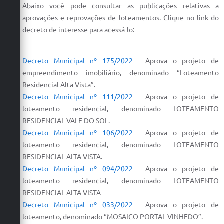
Abaixo você pode consultar as publicações relativas a
Defesa Civil
aprovações e reprovações de loteamentos. Clique no link do
decreto de interesse para acessá-lo:
Convênios Terceiro Setor
Sistema de Protocolo
Decreto Municipal nº 175/2022
-
Aprova
o
projeto
de
empreendimento imobiliário, denominado “
Loteamento
Poupatempo
Residencial Alta Vista”.
Fala.BR
Decreto Municipal nº 111/2022
- Aprova
o
projeto
de
loteamento
residencial, denominado
LOTEAMENTO
Listagem dos CEPs de Vinhedo
RESIDENCIAL VALE DO SOL.
Decreto Municipal nº 106/2022
-
Aprova
o
projeto
de
Acesso à Informação
loteamento
residencial
, denominado
LOTEAMENTO
RESIDENCIAL
ALTA VISTA.
Contratos
Decreto Municipal nº 094/2022
-
Aprova
o
projeto
de
Associação dos Servidores Públicos Municipais de
loteamento
residencial, denominado
LOTEAMENTO
Vinhedo
RESIDENCIAL ALTA VISTA
Decreto Municipal nº
033/2022
-
Aprova
o
projeto
de
Audiências Públicas
loteamento
, denominado “MOSAICO PORTAL VINHEDO”.