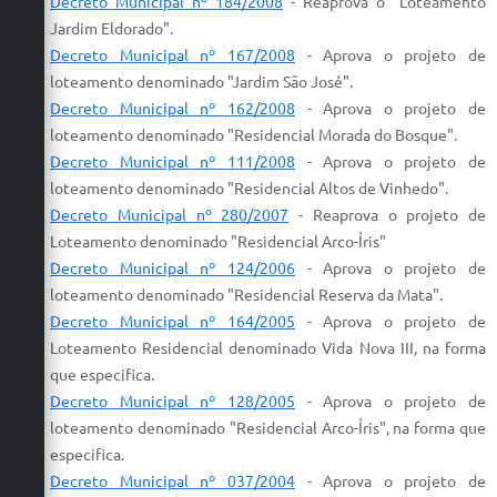
Decreto Municipal nº 184/2008
- Re
aprova
o "
Loteamento
Jardim Eldorado".
Decreto Municipal nº 167/2008
-
Aprova
o
projeto
de
loteamento
denominado "Jardim São José".
Decreto Municipal nº
162/2008
-
Aprova
o
projeto
de
loteamento
denominado "
Residencial
Morada do Bosque".
Decreto Municipal nº
111/2008
-
Aprova
o
projeto
de
loteamento
denominado "
Residencial
Altos de Vinhedo".
Decreto Municipal nº
280/2007
- Re
aprova
o
projeto
de
Loteamento
denominado "
Residencial
Arco-Íris"
Decreto Municipal nº
124/2006
-
Aprova
o
projeto
de
loteamento
denominado "
Residencial
Reserva da Mata".
Decreto Municipal nº 164/2005
- Aprova
o
projeto
de
Loteamento
Residencial
denominado Vida Nova III, na forma
que especifica.
Decreto Municipal nº 128/2005
- Aprova
o
projeto
de
loteamento
denominado "
Residencial
Arco-Íris", na forma que
especifica.
Decreto Municipal nº 037/2004
-
Aprova
o
projeto
de