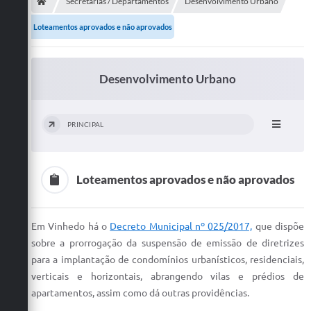
Secretarias
Secretarias / Departamentos
Desenvolvimento Urbano
Loteamentos aprovados e não aprovados
Telefones
Licitações
Desenvolvimento Urbano
Transparência
Concursos e Processos Seletivos
PRINCIPAL
Inclusão e Acessibilidade
Tributos Online
Loteamentos aprovados e não aprovados
Cidadão
Em Vinhedo há o
Decreto Municipal nº 025/2017,
que dispõe
Transporte Coletivo Municipal (Horários e
sobre a prorrogação da suspensão de emissão de diretrizes
Itinerários)
para a implantação de condomínios urbanísticos, residenciais,
Normas e Legislação
verticais e horizontais, abrangendo vilas e prédios de
apartamentos, assim como dá outras providências.
Diário Oficial