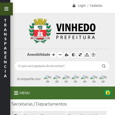
Login / Cadastro
T
R
A
N
S
P
A
R
Acessibilidade
Ê
N
C
I
A
Acompanhe-nos:
MENU
Secretarias / Departamentos
A Prefeitura