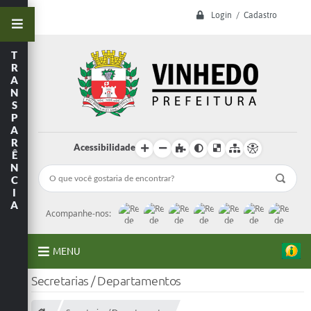
Login / Cadastro
T
R
A
N
S
P
A
R
Acessibilidade
Ê
N
C
I
A
Acompanhe-nos:
MENU
Secretarias / Departamentos
A Prefeitura