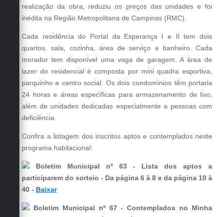
Carta de Serviços
realização da obra, reduziu os preços das unidades e foi
inédita na Região Metropolitana de Campinas (RMC).
Arquivos para Download
Cada residência do Portal da Esperança I e II tem dois
Galeria de Vídeos
quartos, sala, cozinha, área de serviço e banheiro. Cada
morador tem disponível uma vaga de garagem. A área de
Contas Públicas
lazer do residencial é composta por mini quadra esportiva,
parquinho e centro social. Os dois condomínios têm portaria
Legislação
24 horas e áreas específicas para armazenamento de lixo,
Links Úteis
além de unidades dedicadas especialmente a pessoas com
deficiência.
Serviços Online
Confira a listagem dos inscritos aptos e contemplados neste
programa habitacional:
Boletim Municipal nº 63 - Lista dos aptos a
participarem do sorteio - Da página 6 à 8 e da página 10 à
40 -
Baixar
Boletim Municipal nº 67 - Contemplados no Minha