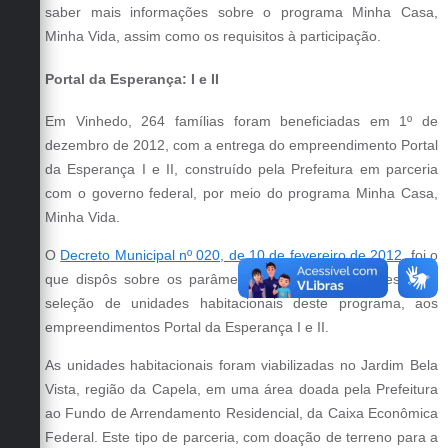
saber mais informações sobre o programa Minha Casa,
Defesa Civil
Minha Vida, assim como os requisitos à participação.
Convênios Terceiro Setor
Portal da Esperança: I e II
Sistema de Protocolo
Em Vinhedo, 264 famílias foram beneficiadas em 1º de
dezembro de 2012, com a entrega do empreendimento Portal
Poupatempo
da Esperança I e II, construído pela Prefeitura em parceria
com o governo federal, por meio do programa Minha Casa,
Fala.BR
Minha Vida.
Listagem dos CEPs de Vinhedo
O
Decreto Municipal nº 020, de 10 de fevereiro de 2012
, foi o
Acesso à Informação
que dispôs sobre os parâmetros de sorteio e processo de
seleção de unidades habitacionais deste programa, aos
Contratos
empreendimentos Portal da Esperança I e II.
Associação dos Servidores Públicos Municipais de
As unidades habitacionais foram viabilizadas no Jardim Bela
Vinhedo
Vista, região da Capela, em uma área doada pela Prefeitura
ao Fundo de Arrendamento Residencial, da Caixa Econômica
Audiências Públicas
Federal. Este tipo de parceria, com doação de terreno para a