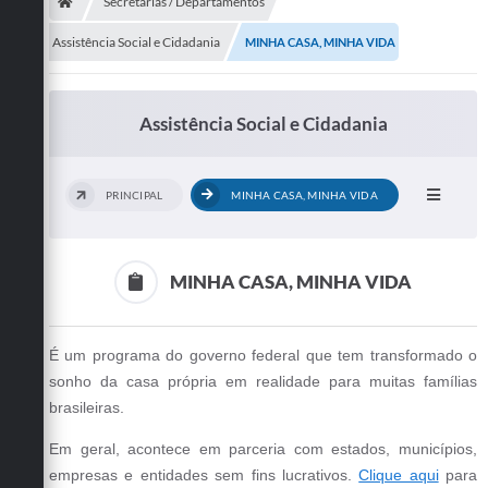
Secretarias
Secretarias / Departamentos
Assistência Social e Cidadania
MINHA CASA, MINHA VIDA
Telefones
Licitações
Assistência Social e Cidadania
Transparência
Concursos e Processos Seletivos
PRINCIPAL
MINHA CASA, MINHA VIDA
Inclusão e Acessibilidade
Tributos Online
MINHA CASA, MINHA VIDA
Cidadão
É um programa do governo federal que tem transformado o
Transporte Coletivo Municipal (Horários e
sonho da casa própria em realidade para muitas famílias
Itinerários)
brasileiras.
Normas e Legislação
Em geral, acontece em parceria com estados, municípios,
Diário Oficial
empresas e entidades sem fins lucrativos.
Clique aqui
para