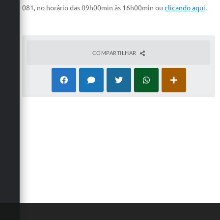
Carta de Serviços
081, no horário das 09h00min às 16h00min ou
clicando aqui
.
Arquivos para Download
Galeria de Vídeos
COMPARTILHAR
Contas Públicas
Legislação
Links Úteis
Serviços Online