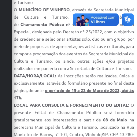
e Turismo
Defesa Civil
O
MUNICÍPIO DE VINHEDO
, através da Secretaria Municipal
de Cultura e Turismo, torna público a abertura
Convênios Terceiro Setor
do
Chamamento Público nº 007/2023
através da Comissão
Especial, designada pelo Decreto nº 25/2022, com o objetivo
Sistema de Protocolo
de credenciar e selecionar artistas solo, duo ou em grupo, por
meio de propostas de apresentações artísticas e culturais, para
Poupatempo
compor a programação dos eventos da Secretaria Municipal de
Fala.BR
Cultura e Turismo, ou ainda, outras ações e/ou projetos
realizados em parceria com a Secretaria de Cultura e Turismo.
Listagem dos CEPs de Vinhedo
DATA/HORA/LOCAL
:
As inscrições serão realizadas, única e
exclusivamente, através do formulário presente no final desta
Acesso à Informação
página
,
durante
o período de 19 a 22 de Maio de 2023, até às
Contratos
17h.
LOCAL PARA CONSULTA E FORNECIMENTO DO EDITAL:
O
Associação dos Servidores Públicos Municipais de
presente Edital de Chamamento Público será fornecido
Vinhedo
gratuitamente aos interessados a partir de
08 de Maio
na
Audiências Públicas
Secretaria Municipal de Cultura e Turismo, localizado na Rua
Monteiro de Barros, n° 101, Centro, Vinhedo/SP, CEP 13.280-