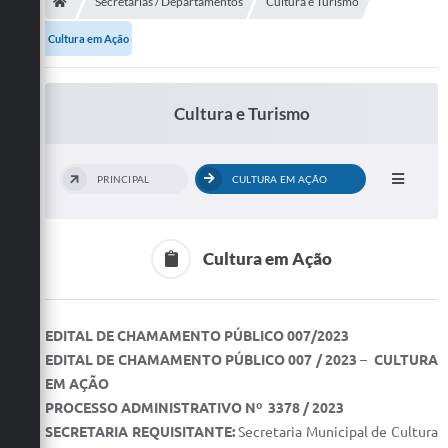
Secretarias
Secretarias / Departamentos
Cultura e Turismo
Cultura em Ação
Telefones
Licitações
Cultura e Turismo
Transparência
Concursos e Processos Seletivos
PRINCIPAL
CULTURA EM AÇÃO
Inclusão e Acessibilidade
Tributos Online
Cultura em Ação
Cidadão
EDITAL DE CHAMAMENTO PÚBLICO ­­­­007/2023
Transporte Coletivo Municipal (Horários e
Itinerários)
EDITAL DE CHAMAMENTO PÚBLICO 007 / 2023
–
CULTURA
EM AÇÃO
Normas e Legislação
PROCESSO ADMINISTRATIVO Nº 3378 / 2023
SECRETARIA REQUISITANTE:
Secretaria Municipal de Cultura
Diário Oficial