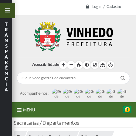
Login / Cadastro
T
R
A
N
S
P
A
R
Acessibilidade
Ê
N
C
I
A
Acompanhe-nos:
MENU
Secretarias / Departamentos
A Prefeitura